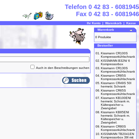
Telefon 0 42 83 - 6081945
Fax 0 42 83 - 6081946
Ihr Konto
|
Warenkorb
|
Kasse
Warenkorb
0 Produkte
Bestseller
01.
Kissmann CR100S
Kompressorkühlschrank
02.
KISSMANN B32N/ 6
Kompressorbox
Auch in den Beschreibungen suchen
03.
Kissmann CR130S
Kompressorkühlschrank
04.
Kissmann CR85S
Kompressorkühlschrank
05.
Kissmann CR49S 50l
hermetic Schrank
06.
Kissmann CR65S
Kompressorkühlschrank
07.
Kissmann KB100ENI
hermetic Schrank m.
Kältespeicher u.
Zwangsbel
08.
Kissmann KB85ENI
hermetic Schrank m.
Kältespeicher u.
Zwangsbel.
09.
Kissmann CR80S
Kompressorkühlschrank
10.
KISSMANN TB2041EN
Kompressorbox 39l mit