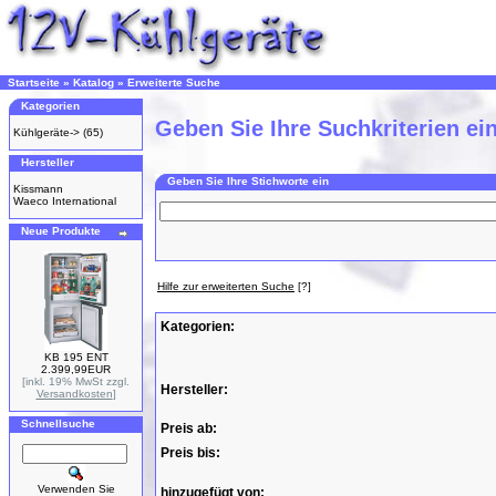
Startseite
»
Katalog
»
Erweiterte Suche
Kategorien
Geben Sie Ihre Suchkriterien ei
Kühlgeräte->
(65)
Hersteller
Geben Sie Ihre Stichworte ein
Kissmann
Waeco International
Neue Produkte
Hilfe zur erweiterten Suche
[?]
Kategorien:
KB 195 ENT
2.399,99EUR
[inkl. 19% MwSt zzgl.
Hersteller:
Versandkosten
]
Schnellsuche
Preis ab:
Preis bis:
Verwenden Sie
hinzugefügt von: