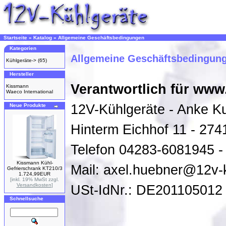
Startseite
»
Katalog
»
Allgemeine Geschäftsbedingungen
Kategorien
Allgemeine Geschäftsbedingun
Kühlgeräte->
(65)
Hersteller
Verantwortlich für www
Kissmann
Waeco International
12V-Kühlgeräte - Anke K
Neue Produkte
Hinterm Eichhof 11 - 274
Telefon 04283-6081945 
Kissmann Kühl-
Mail: axel.huebner@12v-
Gefrierschrank KT210/3
1.724,99EUR
[inkl. 19% MwSt zzgl.
Versandkosten
]
USt-IdNr.: DE201105012
Schnellsuche