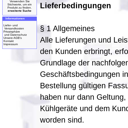
Verwenden Sie
Lieferbedingungen
Stichworte, um ein
Produkt zu finden.
erweiterte Suche
Informationen
Liefer- und
§ 1 Allgemeines
Versandkosten
Privatsphäre
und Datenschutz
Alle Lieferungen und Leis
Unsere AGB's
Kontakt
Impressum
den Kunden erbringt, erfo
Grundlage der nachfolge
Geschäftsbedingungen in 
Bestellung gültigen Fas
haben nur dann Geltung,
Kühlgeräte und dem Kunde
worden sind.