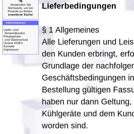
Lieferbedingungen
Verwenden Sie
Stichworte, um ein
Produkt zu finden.
erweiterte Suche
Informationen
§ 1 Allgemeines
Liefer- und
Versandkosten
Privatsphäre
Alle Lieferungen und Leis
und Datenschutz
Unsere AGB's
Kontakt
Impressum
den Kunden erbringt, erfo
Grundlage der nachfolge
Geschäftsbedingungen in 
Bestellung gültigen Fas
haben nur dann Geltung,
Kühlgeräte und dem Kunde
worden sind.