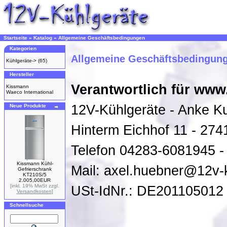
Startseite
»
Katalog
»
Allgemeine Geschäftsbedingungen
Kategorien
Allgemeine Geschäftsbedingun
Kühlgeräte->
(65)
Hersteller
Verantwortlich für www
Kissmann
Waeco International
12V-Kühlgeräte - Anke K
Neue Produkte
Hinterm Eichhof 11 - 274
Telefon 04283-6081945 
Kissmann Kühl-
Mail: axel.huebner@12v-
Gefrierschrank
KT210S/5
2.005,00EUR
[inkl. 19% MwSt zzgl.
USt-IdNr.: DE201105012
Versandkosten
]
Schnellsuche