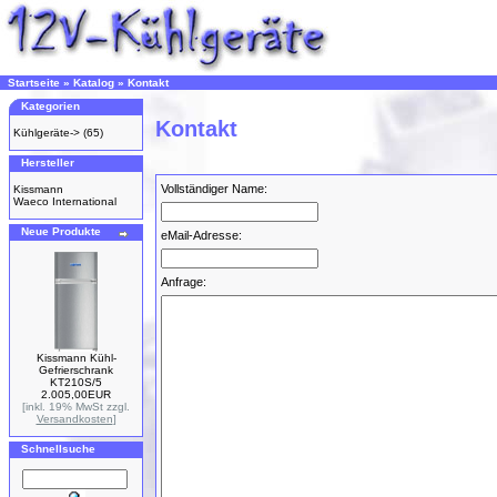
Startseite
»
Katalog
»
Kontakt
Kategorien
Kontakt
Kühlgeräte->
(65)
Hersteller
Vollständiger Name:
Kissmann
Waeco International
Neue Produkte
eMail-Adresse:
Anfrage:
Kissmann Kühl-
Gefrierschrank
KT210S/5
2.005,00EUR
[inkl. 19% MwSt zzgl.
Versandkosten
]
Schnellsuche