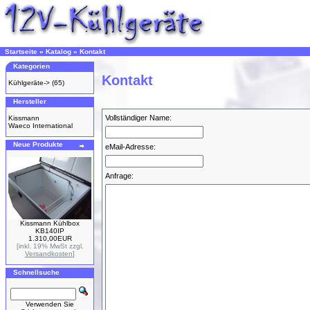
Startseite
»
Katalog
»
Kontakt
Kategorien
Kontakt
Kühlgeräte->
(65)
Hersteller
Vollständiger Name:
Kissmann
Waeco International
Neue Produkte
eMail-Adresse:
Anfrage:
Kissmann Kühlbox
KB140IP
1.310,00EUR
[inkl. 19% MwSt zzgl.
Versandkosten
]
Schnellsuche
Verwenden Sie