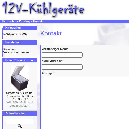
Startseite
»
Katalog
»
Kontakt
Kategorien
Kontakt
Kühlgeräte->
(65)
Hersteller
Vollständiger Name:
Kissmann
Waeco International
Neue Produkte
eMail-Adresse:
Anfrage:
Kissmann KB 16 IPT
Kompressorkühlbox
735,00EUR
[inkl. 19% MwSt zzgl.
Versandkosten
]
Schnellsuche