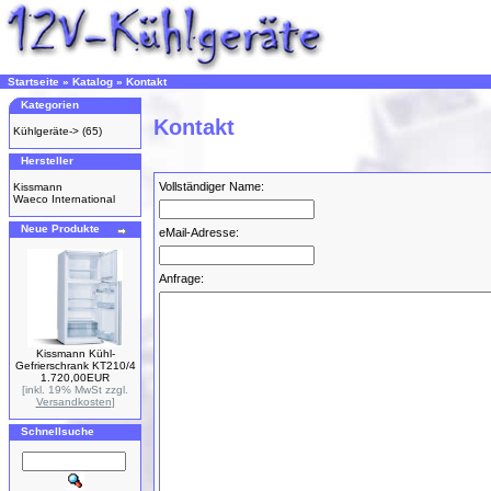
Startseite
»
Katalog
»
Kontakt
Kategorien
Kontakt
Kühlgeräte->
(65)
Hersteller
Vollständiger Name:
Kissmann
Waeco International
Neue Produkte
eMail-Adresse:
Anfrage:
Kissmann Kühl-
Gefrierschrank KT210/4
1.720,00EUR
[inkl. 19% MwSt zzgl.
Versandkosten
]
Schnellsuche