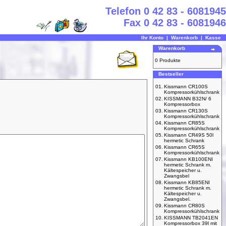
Telefon 0 42 83 - 6081945
Fax 0 42 83 - 6081946
Ihr Konto
|
Warenkorb
|
Kasse
Warenkorb
0 Produkte
Bestseller
01.
Kissmann CR100S
Kompressorkühlschrank
02.
KISSMANN B32N/ 6
Kompressorbox
03.
Kissmann CR130S
Kompressorkühlschrank
04.
Kissmann CR85S
Kompressorkühlschrank
05.
Kissmann CR49S 50l
hermetic Schrank
06.
Kissmann CR65S
Kompressorkühlschrank
07.
Kissmann KB100ENI
hermetic Schrank m.
Kältespeicher u.
Zwangsbel
08.
Kissmann KB85ENI
hermetic Schrank m.
Kältespeicher u.
Zwangsbel.
09.
Kissmann CR80S
Kompressorkühlschrank
10.
KISSMANN TB2041EN
Kompressorbox 39l mit