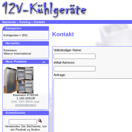
Startseite
»
Katalog
»
Kontakt
Kategorien
Kontakt
Kühlgeräte->
(65)
Hersteller
Vollständiger Name:
Kissmann
Waeco International
Neue Produkte
eMail-Adresse:
Anfrage:
Kissmann KT85VA
1.190,00EUR
[inkl. 19% MwSt zzgl.
Versandkosten
]
Schnellsuche
Verwenden Sie Stichworte, um
ein Produkt zu finden.