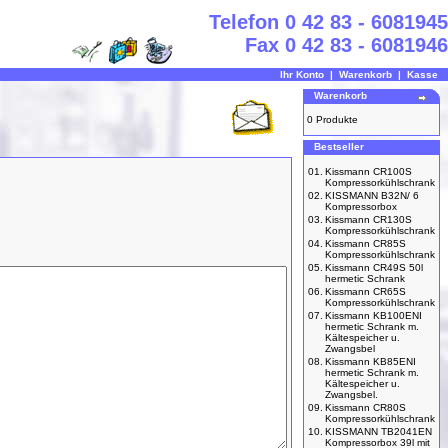
Telefon 0 42 83 - 6081945
Fax 0 42 83 - 6081946
Ihr Konto
|
Warenkorb
|
Kasse
Warenkorb
0 Produkte
Bestseller
01.
Kissmann CR100S
Kompressorkühlschrank
02.
KISSMANN B32N/ 6
Kompressorbox
03.
Kissmann CR130S
Kompressorkühlschrank
04.
Kissmann CR85S
Kompressorkühlschrank
05.
Kissmann CR49S 50l
hermetic Schrank
06.
Kissmann CR65S
Kompressorkühlschrank
07.
Kissmann KB100ENI
hermetic Schrank m.
Kältespeicher u.
Zwangsbel
08.
Kissmann KB85ENI
hermetic Schrank m.
Kältespeicher u.
Zwangsbel.
09.
Kissmann CR80S
Kompressorkühlschrank
10.
KISSMANN TB2041EN
Kompressorbox 39l mit