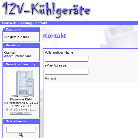
Startseite
»
Katalog
»
Kontakt
Kategorien
Kontakt
Kühlgeräte->
(65)
Hersteller
Vollständiger Name:
Kissmann
Waeco International
Neue Produkte
eMail-Adresse:
Anfrage:
Kissmann Kühl-
Gefrierschrank KT210/3
1.724,99EUR
[inkl. 19% MwSt zzgl.
Versandkosten
]
Schnellsuche