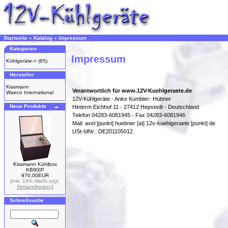
Startseite
»
Katalog
»
Impressum
Kategorien
Impressum
Kühlgeräte->
(65)
Hersteller
Kissmann
Verantwortlich für www.12V-Kuehlgeraete.de
Waeco International
12V-Kühlgeräte - Anke Kumbier- Hübner
Neue Produkte
Hinterm Eichhof 11 - 27412 Hepstedt - Deutschland
Telefon 04283-6081945 - Fax 04283-6081946
Mail: axel [punkt] huebner [at] 12v-kuehlgeraete [punkt] de
USt-IdNr.: DE201105012
Kissmann Kühlbox
KB90IP
970,00EUR
[inkl. 19% MwSt zzgl.
Versandkosten
]
Schnellsuche