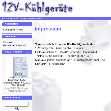
Startseite
»
Katalog
»
Impressum
Kategorien
Impressum
Kühlgeräte->
(65)
Hersteller
Kissmann
Verantwortlich für www.12V-Kuehlgeraete.de
Waeco International
12V-Kühlgeräte - Anke Kumbier- Hübner
Neue Produkte
Hinterm Eichhof 11 - 27412 Hepstedt - Deutschland
Telefon 04283-6081945 - Fax 04283-6081946
Mail: axel [punkt] huebner [at] 12v-kuehlgeraete [punkt] de
USt-IdNr.: DE201105012
Kissmann Kühl-
Gefrierschrank KT210/3
1.724,99EUR
[inkl. 19% MwSt zzgl.
Versandkosten
]
Schnellsuche