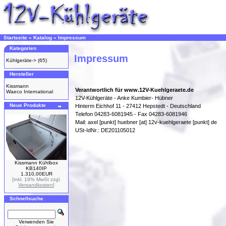
Startseite
»
Katalog
»
Impressum
Kategorien
Impressum
Kühlgeräte->
(65)
Hersteller
Kissmann
Verantwortlich für www.12V-Kuehlgeraete.de
Waeco International
12V-Kühlgeräte - Anke Kumbier- Hübner
Neue Produkte
Hinterm Eichhof 11 - 27412 Hepstedt - Deutschland
Telefon 04283-6081945 - Fax 04283-6081946
Mail: axel [punkt] huebner [at] 12v-kuehlgeraete [punkt] de
USt-IdNr.: DE201105012
Kissmann Kühlbox
KB140IP
1.310,00EUR
[inkl. 19% MwSt zzgl.
Versandkosten
]
Schnellsuche
Verwenden Sie