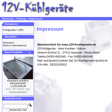
Startseite
»
Katalog
»
Impressum
Kategorien
Impressum
Kühlgeräte->
(65)
Hersteller
Kissmann
Verantwortlich für www.12V-Kuehlgeraete.de
Waeco International
12V-Kühlgeräte - Anke Kumbier- Hübner
Neue Produkte
Hinterm Eichhof 11 - 27412 Hepstedt - Deutschland
Telefon 04283-6081945 - Fax 04283-6081946
Mail: axel [punkt] huebner [at] 12v-kuehlgeraete [punkt] de
USt-IdNr.: DE201105012
Kissmann Kühlbox
KB140IP/ENT
1.445,00EUR
[inkl. 19% MwSt zzgl.
Versandkosten
]
Schnellsuche
Verwenden Sie