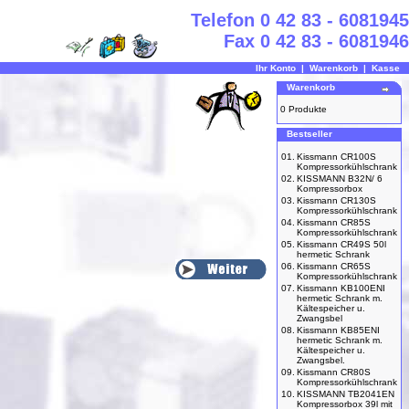
Telefon 0 42 83 - 6081945
Fax 0 42 83 - 6081946
Ihr Konto
|
Warenkorb
|
Kasse
Warenkorb
0 Produkte
Bestseller
01.
Kissmann CR100S
Kompressorkühlschrank
02.
KISSMANN B32N/ 6
Kompressorbox
03.
Kissmann CR130S
Kompressorkühlschrank
04.
Kissmann CR85S
Kompressorkühlschrank
05.
Kissmann CR49S 50l
hermetic Schrank
06.
Kissmann CR65S
Kompressorkühlschrank
07.
Kissmann KB100ENI
hermetic Schrank m.
Kältespeicher u.
Zwangsbel
08.
Kissmann KB85ENI
hermetic Schrank m.
Kältespeicher u.
Zwangsbel.
09.
Kissmann CR80S
Kompressorkühlschrank
10.
KISSMANN TB2041EN
Kompressorbox 39l mit