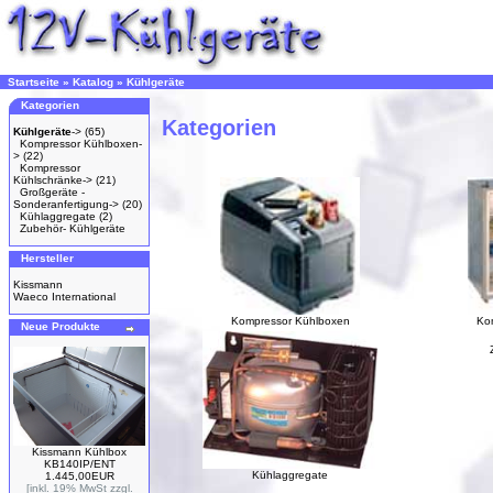
Startseite
»
Katalog
»
Kühlgeräte
Kategorien
Kategorien
Kühlgeräte
->
(65)
Kompressor Kühlboxen-
>
(22)
Kompressor
Kühlschränke->
(21)
Großgeräte -
Sonderanfertigung->
(20)
Kühlaggregate
(2)
Zubehör- Kühlgeräte
Hersteller
Kissmann
Waeco International
Kompressor Kühlboxen
Ko
Neue Produkte
Kissmann Kühlbox
KB140IP/ENT
Kühlaggregate
1.445,00EUR
[inkl. 19% MwSt zzgl.