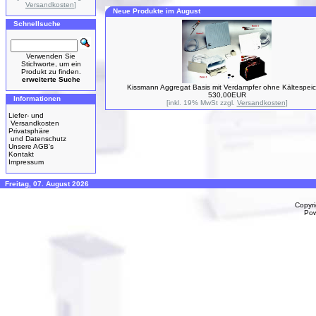
Versandkosten
]
Neue Produkte im August
Schnellsuche
Verwenden Sie
Stichworte, um ein
Produkt zu finden.
erweiterte Suche
Kissmann Aggregat Basis mit Verdampfer ohne Kältespei
530,00EUR
Informationen
[inkl. 19% MwSt zzgl.
Versandkosten
]
Liefer- und
Versandkosten
Privatsphäre
und Datenschutz
Unsere AGB's
Kontakt
Impressum
Freitag, 07. August 2026
Copyr
Po