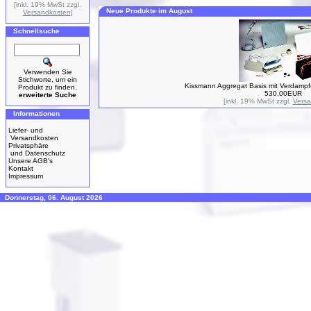
[inkl. 19% MwSt zzgl.
Neue Produkte im August
Versandkosten
]
Schnellsuche
Verwenden Sie
Stichworte, um ein
Kissmann Aggregat Basis mit Verdampf
Produkt zu finden.
530,00EUR
erweiterte Suche
[inkl. 19% MwSt zzgl.
Vers
Informationen
Liefer- und
Versandkosten
Privatsphäre
und Datenschutz
Unsere AGB's
Kontakt
Impressum
Donnerstag, 06. August 2026