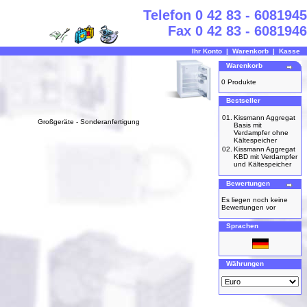
Telefon 0 42 83 - 6081945
Fax 0 42 83 - 6081946
Ihr Konto
|
Warenkorb
|
Kasse
Warenkorb
0 Produkte
Bestseller
01.
Kissmann Aggregat
Großgeräte - Sonderanfertigung
Basis mit
Verdampfer ohne
Kältespeicher
02.
Kissmann Aggregat
KBD mit Verdampfer
und Kältespeicher
Bewertungen
Es liegen noch keine
Bewertungen vor
Sprachen
Währungen