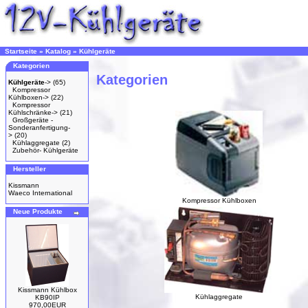
Startseite
»
Katalog
»
Kühlgeräte
Kategorien
Kategorien
Kühlgeräte
->
(65)
Kompressor
Kühlboxen->
(22)
Kompressor
Kühlschränke->
(21)
Großgeräte -
Sonderanfertigung-
>
(20)
Kühlaggregate
(2)
Zubehör- Kühlgeräte
Hersteller
Kissmann
Waeco International
Kompressor Kühlboxen
Neue Produkte
Kissmann Kühlbox
Kühlaggregate
KB90IP
970,00EUR