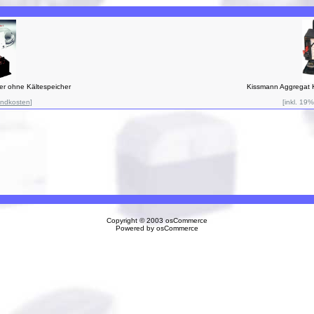
er ohne Kältespeicher
Kissmann Aggregat 
andkosten
]
[inkl. 19
Copyright © 2003
osCommerce
Powered by
osCommerce