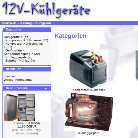
Startseite
»
Katalog
»
Kühlgeräte
Kategorien
Kategorien
Kühlgeräte
->
(65)
Kompressor Kühlboxen->
(22)
Kompressor Kühlschränke-
>
(21)
Großgeräte -
Sonderanfertigung->
(20)
Kühlaggregate
(2)
Zubehör- Kühlgeräte
Hersteller
Kissmann
Waeco International
Neue Produkte
Kompressor Kühlboxen
Kissmann KT85VA
1.190,00EUR
[inkl. 19% MwSt zzgl.
Kühlaggregate
Versandkosten
]