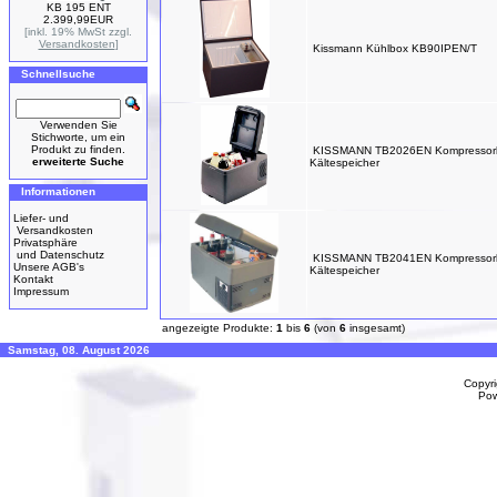
KB 195 ENT
2.399,99EUR
[inkl. 19% MwSt zzgl.
Versandkosten
]
Kissmann Kühlbox KB90IPEN/T
Schnellsuche
Verwenden Sie
Stichworte, um ein
Produkt zu finden.
KISSMANN TB2026EN Kompressorbo
erweiterte Suche
Kältespeicher
Informationen
Liefer- und
Versandkosten
Privatsphäre
und Datenschutz
KISSMANN TB2041EN Kompressorbo
Unsere AGB's
Kältespeicher
Kontakt
Impressum
angezeigte Produkte:
1
bis
6
(von
6
insgesamt)
Samstag, 08. August 2026
Copyr
Po