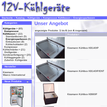
Startseite
»
Katalog
»
Kühlgeräte
»
Kompressor Kühlboxen
»
Energiesparboxen
Unser Angebot
Kategorien
Kühlgeräte
->
(65)
angezeigte Produkte:
1
bis
6
(von
6
insgesamt)
Kompressor
Kühlboxen
->
(22)
Produkte+
Standardboxen
(5)
Energiesparboxen
(6)
Einbauboxen
(9)
Kühlschubladen
(2)
Kompressor
Kissmann Kühlbox KB140IP
Kühlschränke->
(21)
Großgeräte -
Sonderanfertigung->
(20)
Kühlaggregate
(2)
Zubehör- Kühlgeräte
Hersteller
Kissmann Kühlbox KB140IP/ENT
Kissmann
Waeco International
Neue Produkte
Kissmann Kühlbox KB90IP