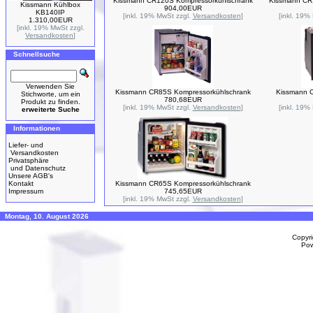
Kissmann CR120S Kompressorkühlschrank
Kissmann CR
Kissmann Kühlbox
904,00EUR
KB140IP
[inkl. 19% MwSt zzgl.
Versandkosten
]
[inkl. 19%
1.310,00EUR
[inkl. 19% MwSt zzgl.
Versandkosten
]
Schnellsuche
Verwenden Sie
Kissmann CR85S Kompressorkühlschrank
Kissmann C
Stichworte, um ein
780,68EUR
Produkt zu finden.
[inkl. 19% MwSt zzgl.
Versandkosten
]
[inkl. 19%
erweiterte Suche
Informationen
Liefer- und
Versandkosten
Privatsphäre
und Datenschutz
Unsere AGB's
Kontakt
Kissmann CR65S Kompressorkühlschrank
Impressum
745,65EUR
[inkl. 19% MwSt zzgl.
Versandkosten
]
Montag, 10. August 2026
Copyr
Po