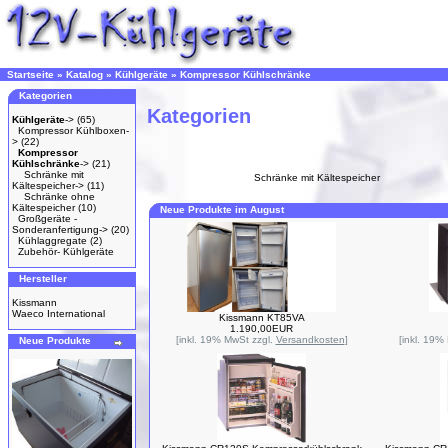
Startseite
»
Katalog
»
Kühlgeräte
»
Kompressor Kühlschränke
Kategorien
Kategorien
Kühlgeräte
->
(65)
Kompressor Kühlboxen-
>
(22)
Kompressor
Kühlschränke
->
(21)
Schränke mit
Schränke mit Kältespeicher
Kältespeicher->
(11)
Schränke ohne
Kältespeicher
(10)
Neue Produkte im August
Großgeräte -
Sonderanfertigung->
(20)
Kühlaggregate
(2)
Zubehör- Kühlgeräte
Hersteller
Kissmann
Waeco International
Kissmann KT85VA
1.190,00EUR
[inkl. 19% MwSt zzgl.
Versandkosten
]
[inkl. 19%
Neue Produkte