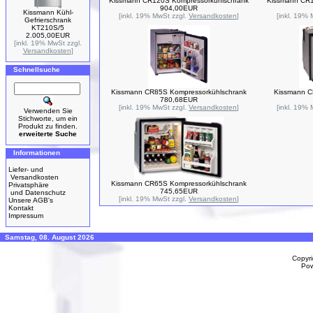
Kissmann CR120S Kompressorkühlschrank
Kissmann CR1
904,00EUR
Kissmann Kühl-
[inkl. 19% MwSt zzgl.
Versandkosten
]
[inkl. 19%
Gefrierschrank
KT210S/5
2.005,00EUR
[inkl. 19% MwSt zzgl.
Versandkosten
]
Schnellsuche
Kissmann CR85S Kompressorkühlschrank
Kissmann C
780,68EUR
[inkl. 19% MwSt zzgl.
Versandkosten
]
[inkl. 19%
Verwenden Sie
Stichworte, um ein
Produkt zu finden.
erweiterte Suche
Informationen
Liefer- und
Versandkosten
Kissmann CR65S Kompressorkühlschrank
Privatsphäre
745,65EUR
und Datenschutz
[inkl. 19% MwSt zzgl.
Versandkosten
]
Unsere AGB's
Kontakt
Impressum
Samstag, 08. August 2026
Copyr
Po