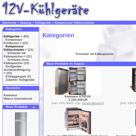
Startseite
»
Katalog
»
Kühlgeräte
»
Kompressor Kühlschränke
Kategorien
Kategorien
Kühlgeräte
->
(65)
Kompressor
Kühlboxen->
(22)
Kompressor
Kühlschränke
->
(21)
Schränke mit
Schränke mit Kältespeicher
Kältespeicher->
(11)
Schränke ohne
Kältespeicher
(10)
Neue Produkte im August
Großgeräte -
Sonderanfertigung-
>
(20)
Kühlaggregate
(2)
Zubehör- Kühlgeräte
Hersteller
Kissmann
Kissmann KT85VA
Waeco International
1.190,00EUR
[inkl. 19% MwSt zzgl.
Versandkosten
]
[inkl. 19%
Neue Produkte