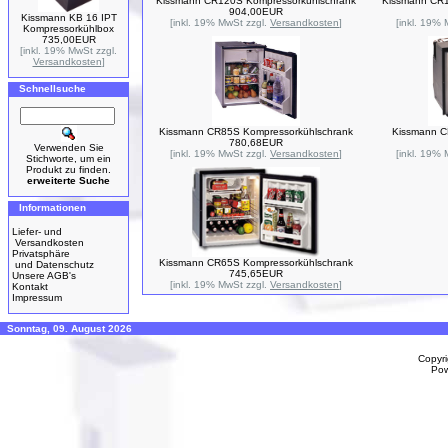
Kissmann CR120S Kompressorkühlschrank
Kissmann CR1
904,00EUR
Kissmann KB 16 IPT
[inkl. 19% MwSt zzgl.
Versandkosten
]
[inkl. 19%
Kompressorkühlbox
735,00EUR
[inkl. 19% MwSt zzgl.
Versandkosten
]
Schnellsuche
Kissmann CR85S Kompressorkühlschrank
Kissmann C
780,68EUR
Verwenden Sie
[inkl. 19% MwSt zzgl.
Versandkosten
]
[inkl. 19%
Stichworte, um ein
Produkt zu finden.
erweiterte Suche
Informationen
Liefer- und
Versandkosten
Privatsphäre
Kissmann CR65S Kompressorkühlschrank
und Datenschutz
745,65EUR
Unsere AGB's
[inkl. 19% MwSt zzgl.
Versandkosten
]
Kontakt
Impressum
Sonntag, 09. August 2026
Copyr
Po