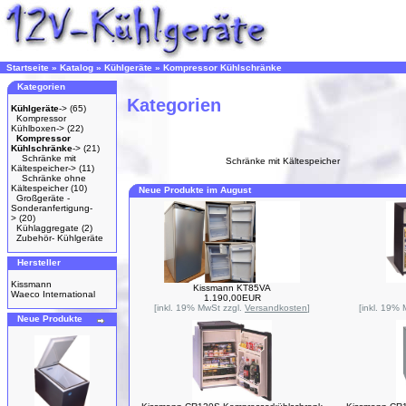
Startseite
»
Katalog
»
Kühlgeräte
»
Kompressor Kühlschränke
Kategorien
Kategorien
Kühlgeräte
->
(65)
Kompressor
Kühlboxen->
(22)
Kompressor
Kühlschränke
->
(21)
Schränke mit
Schränke mit Kältespeicher
Kältespeicher->
(11)
Schränke ohne
Kältespeicher
(10)
Neue Produkte im August
Großgeräte -
Sonderanfertigung-
>
(20)
Kühlaggregate
(2)
Zubehör- Kühlgeräte
Hersteller
Kissmann
Kissmann KT85VA
Waeco International
1.190,00EUR
[inkl. 19% MwSt zzgl.
Versandkosten
]
[inkl. 19%
Neue Produkte