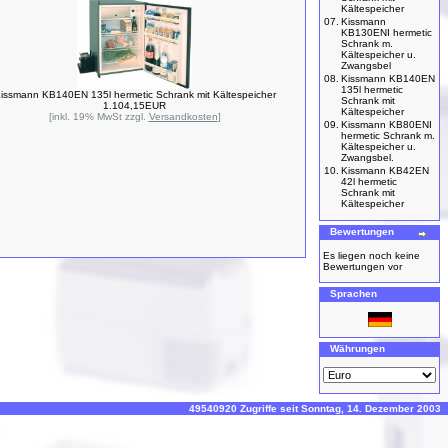
Kältespeicher
07.
Kissmann
KB130ENI hermetic
Schrank m.
Kältespeicher u.
Zwangsbel
08.
Kissmann KB140EN
135l hermetic
issmann KB140EN 135l hermetic Schrank mit Kältespeicher
Schrank mit
1.104,15EUR
Kältespeicher
[inkl. 19% MwSt zzgl.
Versandkosten
]
09.
Kissmann KB80ENI
hermetic Schrank m.
Kältespeicher u.
Zwangsbel.
10.
Kissmann KB42EN
42l hermetic
Schrank mit
Kältespeicher
Bewertungen
Es liegen noch keine
Bewertungen vor
Sprachen
Währungen
49540920 Zugriffe seit Sonntag, 14. Dezember 2003