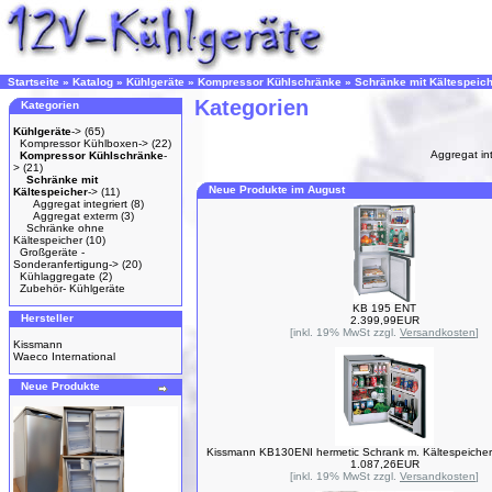
Startseite
»
Katalog
»
Kühlgeräte
»
Kompressor Kühlschränke
»
Schränke mit Kältespeic
Kategorien
Kategorien
Kühlgeräte
->
(65)
Kompressor Kühlboxen->
(22)
Aggregat int
Kompressor Kühlschränke
-
>
(21)
Schränke mit
Neue Produkte im August
Kältespeicher
->
(11)
Aggregat integriert
(8)
Aggregat exterm
(3)
Schränke ohne
Kältespeicher
(10)
Großgeräte -
Sonderanfertigung->
(20)
Kühlaggregate
(2)
Zubehör- Kühlgeräte
KB 195 ENT
Hersteller
2.399,99EUR
[inkl. 19% MwSt zzgl.
Versandkosten
]
Kissmann
Waeco International
Neue Produkte
Kissmann KB130ENI hermetic Schrank m. Kältespeicher
1.087,26EUR
[inkl. 19% MwSt zzgl.
Versandkosten
]