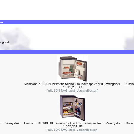
her
egriert
Kissmann KB80ENI hermetic Schrank m. Kältespeicher u. Zwangsbel.
Kissm
1.015,25EUR
[inkl. 19% MwSt zzgl.
Versandkosten
]
 u. Zwangsbel
Kissmann KB100ENI hermetic Schrank m. Kältespeicher u. Zwangsbel
Kissm
1.065,20EUR
[inkl. 19% MwSt zzgl.
Versandkosten
]