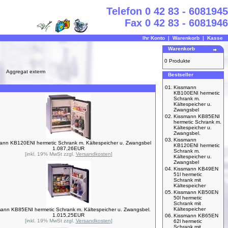
Telefon 0 42 83 - 6081945
Fax 0 42 83 - 6081946
Ihr Konto
|
Warenkorb
|
Kasse
Warenkorb
0 Produkte
Aggregat exterm
Bestseller
01.
Kissmann
KB100ENI hermetic
Schrank m.
Kältespeicher u.
Zwangsbel
02.
Kissmann KB85ENI
hermetic Schrank m.
Kältespeicher u.
Zwangsbel.
03.
Kissmann
ann KB120ENI hermetic Schrank m. Kältespeicher u. Zwangsbel
KB120ENI hermetic
1.087,26EUR
Schrank m.
[inkl. 19% MwSt zzgl.
Versandkosten
]
Kältespeicher u.
Zwangsbel
04.
Kissmann KB49EN
51l hermetic
Schrank mit
Kältespeicher
05.
Kissmann KB50EN
50l hermetic
Schrank mit
Kältespeicher
ann KB85ENI hermetic Schrank m. Kältespeicher u. Zwangsbel.
1.015,25EUR
06.
Kissmann KB65EN
[inkl. 19% MwSt zzgl.
Versandkosten
]
62l hermetic
Schrank mit