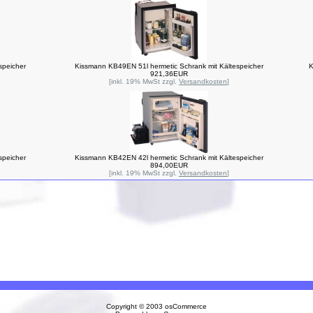
speicher
Kissmann KB49EN 51l hermetic Schrank mit Kältespeicher
K
921,36EUR
[inkl. 19% MwSt zzgl.
Versandkosten
]
speicher
Kissmann KB42EN 42l hermetic Schrank mit Kältespeicher
894,00EUR
[inkl. 19% MwSt zzgl.
Versandkosten
]
Copyright © 2003
osCommerce