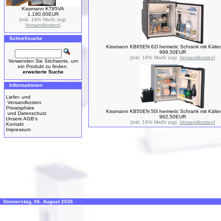
Kissmann KT85VA
1.190,00EUR
[inkl. 19% MwSt zzgl.
Versandkosten
]
Schnellsuche
Kissmann KB65EN 62l hermetic Schrank mit Kälte
999,50EUR
[inkl. 19% MwSt zzgl.
Versandkosten
]
Verwenden Sie Stichworte, um
ein Produkt zu finden.
erweiterte Suche
Informationen
Liefer- und
Versandkosten
Privatsphäre
Kissmann KB50EN 50l hermetic Schrank mit Kälte
und Datenschutz
962,50EUR
Unsere AGB's
[inkl. 19% MwSt zzgl.
Versandkosten
]
Kontakt
Impressum
Donnerstag, 06. August 2026