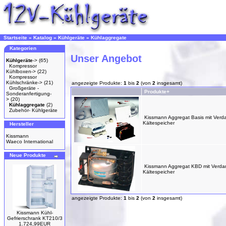
Startseite
»
Katalog
»
Kühlgeräte
»
Kühlaggregate
Kategorien
Unser Angebot
Kühlgeräte
->
(65)
Kompressor
Kühlboxen->
(22)
Kompressor
Kühlschränke->
(21)
angezeigte Produkte:
1
bis
2
(von
2
insgesamt)
Großgeräte -
Produkte+
Sonderanfertigung-
>
(20)
Kühlaggregate
(2)
Zubehör- Kühlgeräte
Kissmann Aggregat Basis mit Verd
Kältespeicher
Hersteller
Kissmann
Waeco International
Neue Produkte
Kissmann Aggregat KBD mit Verda
Kältespeicher
angezeigte Produkte:
1
bis
2
(von
2
insgesamt)
Kissmann Kühl-
Gefrierschrank KT210/3
1.724,99EUR