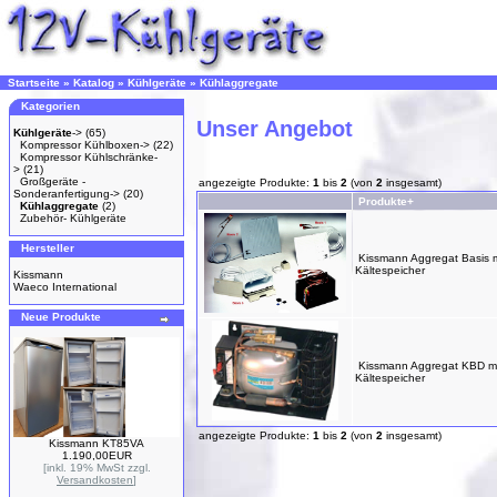
Startseite
»
Katalog
»
Kühlgeräte
»
Kühlaggregate
Kategorien
Unser Angebot
Kühlgeräte
->
(65)
Kompressor Kühlboxen->
(22)
Kompressor Kühlschränke-
>
(21)
Großgeräte -
angezeigte Produkte:
1
bis
2
(von
2
insgesamt)
Sonderanfertigung->
(20)
Produkte+
Kühlaggregate
(2)
Zubehör- Kühlgeräte
Hersteller
Kissmann Aggregat Basis 
Kältespeicher
Kissmann
Waeco International
Neue Produkte
Kissmann Aggregat KBD mi
Kältespeicher
angezeigte Produkte:
1
bis
2
(von
2
insgesamt)
Kissmann KT85VA
1.190,00EUR
[inkl. 19% MwSt zzgl.
Versandkosten
]