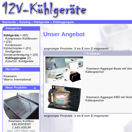
Startseite
»
Katalog
»
Kühlgeräte
»
Kühlaggregate
Kategorien
Unser Angebot
Kühlgeräte
->
(65)
Kompressor Kühlboxen-
>
(22)
Kompressor
Kühlschränke->
(21)
angezeigte Produkte:
1
bis
2
(von
2
insgesamt)
Großgeräte -
Produkte+
Sonderanfertigung->
(20)
Kühlaggregate
(2)
Zubehör- Kühlgeräte
Kissmann Aggregat Basis mit Ve
Hersteller
Kältespeicher
Kissmann
Waeco International
Neue Produkte
Kissmann Aggregat KBD mit Ver
Kältespeicher
angezeigte Produkte:
1
bis
2
(von
2
insgesamt)
Kissmann Kühlbox
KB140IP/ENT
1.445,00EUR
[inkl. 19% MwSt zzgl.