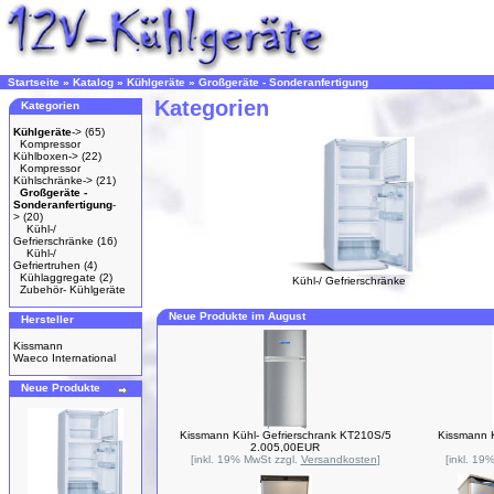
Startseite
»
Katalog
»
Kühlgeräte
»
Großgeräte - Sonderanfertigung
Kategorien
Kategorien
Kühlgeräte
->
(65)
Kompressor
Kühlboxen->
(22)
Kompressor
Kühlschränke->
(21)
Großgeräte -
Sonderanfertigung
-
>
(20)
Kühl-/
Gefrierschränke
(16)
Kühl-/
Gefriertruhen
(4)
Kühlaggregate
(2)
Kühl-/ Gefrierschränke
Zubehör- Kühlgeräte
Neue Produkte im August
Hersteller
Kissmann
Waeco International
Neue Produkte
Kissmann Kühl- Gefrierschrank KT210S/5
Kissmann K
2.005,00EUR
[inkl. 19% MwSt zzgl.
Versandkosten
]
[inkl. 19