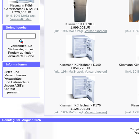
Kissmann Kühl-
Gefrierschrank KT210/4
1.720,00EUR
[inkl. 19% MwSt zzgl.
Versandkosten
]
Kissmann KT 170FE
Schnellsuche
1.999,00EUR
[inkl. 19% MwSt zzgl.
Versandkosten
]
[inkl. 19
Verwenden Sie
Stichworte, um ein
Produkt zu finden.
erweiterte Suche
Informationen
Kissmann Kühlschrank K140
Kissmann Kühl
1.054,99EUR
[inkl. 19% MwSt zzgl.
Versandkosten
]
[inkl. 19
Liefer- und
Versandkosten
Privatsphäre
und Datenschutz
Unsere AGB's
Kontakt
Impressum
Kissmann Kühlschrank K170
Kiss
1.125,00EUR
[inkl. 19% MwSt zzgl.
Versandkosten
]
[inkl. 19
Sonntag, 09. August 2026
Copyr
Po