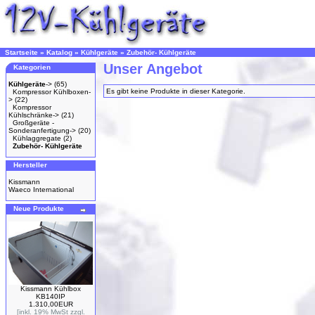
Startseite
»
Katalog
»
Kühlgeräte
»
Zubehör- Kühlgeräte
Unser Angebot
Kategorien
Kühlgeräte
->
(65)
Es gibt keine Produkte in dieser Kategorie.
Kompressor Kühlboxen-
>
(22)
Kompressor
Kühlschränke->
(21)
Großgeräte -
Sonderanfertigung->
(20)
Kühlaggregate
(2)
Zubehör- Kühlgeräte
Hersteller
Kissmann
Waeco International
Neue Produkte
Kissmann Kühlbox
KB140IP
1.310,00EUR
[inkl. 19% MwSt zzgl.