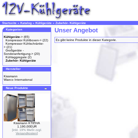
Startseite
»
Katalog
»
Kühlgeräte
»
Zubehör- Kühlgeräte
Unser Angebot
Kategorien
Kühlgeräte
->
(65)
Es gibt keine Produkte in dieser Kategorie.
Kompressor Kühlboxen->
(22)
Kompressor Kühlschränke-
>
(21)
Großgeräte -
Sonderanfertigung->
(20)
Kühlaggregate
(2)
Zubehör- Kühlgeräte
Hersteller
Kissmann
Waeco International
Neue Produkte
Kissmann KT85VA
1.190,00EUR
[inkl. 19% MwSt zzgl.
Versandkosten
]