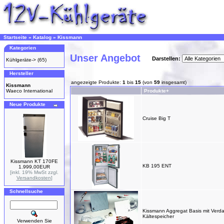
Startseite
»
Katalog
»
Kissmann
Kategorien
Unser Angebot
Darstellen:
Kühlgeräte->
(65)
Hersteller
angezeigte Produkte:
1
bis
15
(von
59
insgesamt)
Kissmann
Waeco International
Produkte+
Neue Produkte
Cruise Big T
Kissmann KT 170FE
KB 195 ENT
1.999,00EUR
[inkl. 19% MwSt zzgl.
Versandkosten
]
Schnellsuche
Kissmann Aggregat Basis mit Verd
Kältespeicher
Verwenden Sie