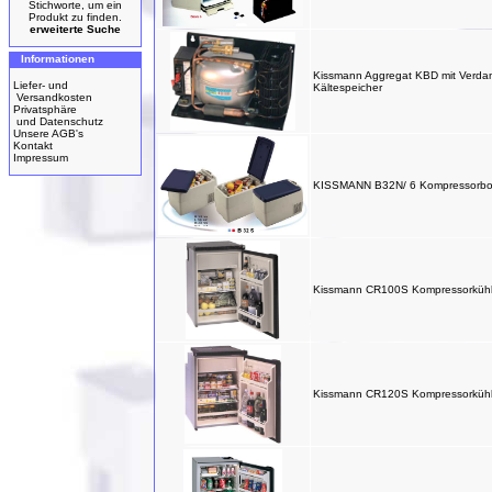
Stichworte, um ein
Produkt zu finden.
erweiterte Suche
Informationen
Kissmann Aggregat KBD mit Verda
Liefer- und
Kältespeicher
Versandkosten
Privatsphäre
und Datenschutz
Unsere AGB's
Kontakt
Impressum
KISSMANN B32N/ 6 Kompressorb
Kissmann CR100S Kompressorkühl
Kissmann CR120S Kompressorkühl