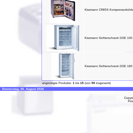
Kissmann CR85S Kompressorkühls
Kissmann Gefrierschrank GSE 100
Kissmann Gefrierschrank GSE 180
angezeigte Produkte:
1
bis
15
(von
59
insgesamt)
Donnerstag, 06. August 2026
Copyr
Po