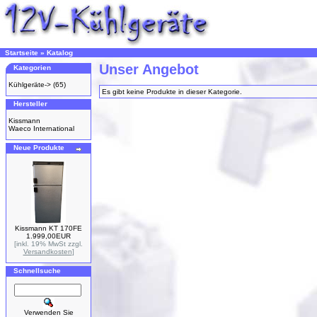
Startseite
»
Katalog
Unser Angebot
Kategorien
Kühlgeräte->
(65)
Es gibt keine Produkte in dieser Kategorie.
Hersteller
Kissmann
Waeco International
Neue Produkte
Kissmann KT 170FE
1.999,00EUR
[inkl. 19% MwSt zzgl.
Versandkosten
]
Schnellsuche
Verwenden Sie