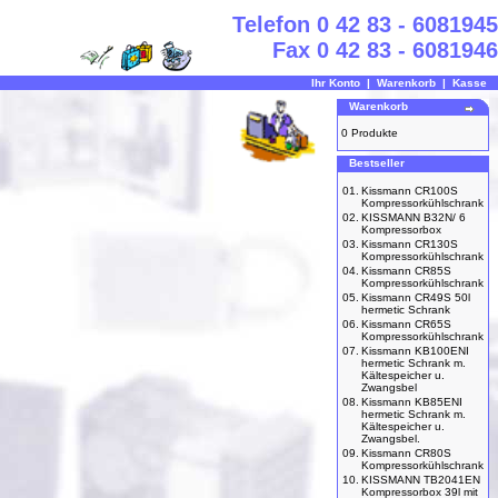
Telefon 0 42 83 - 6081945
Fax 0 42 83 - 6081946
Ihr Konto
|
Warenkorb
|
Kasse
Warenkorb
0 Produkte
Bestseller
01.
Kissmann CR100S
Kompressorkühlschrank
02.
KISSMANN B32N/ 6
Kompressorbox
03.
Kissmann CR130S
Kompressorkühlschrank
04.
Kissmann CR85S
Kompressorkühlschrank
05.
Kissmann CR49S 50l
hermetic Schrank
06.
Kissmann CR65S
Kompressorkühlschrank
07.
Kissmann KB100ENI
hermetic Schrank m.
Kältespeicher u.
Zwangsbel
08.
Kissmann KB85ENI
hermetic Schrank m.
Kältespeicher u.
Zwangsbel.
09.
Kissmann CR80S
Kompressorkühlschrank
10.
KISSMANN TB2041EN
Kompressorbox 39l mit