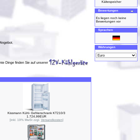
Kältespeicher
Bewertungen
Es liegen noch keine
Bewertungen vor
Sprachen
 Angebot.
Währungen
nte Dinge finden Sie auf unserer
Kissmann Kühl- Gefrierschrank KT210/3
1.724,99EUR
[inkl. 19% MwSt zzgl.
Versandkosten
]