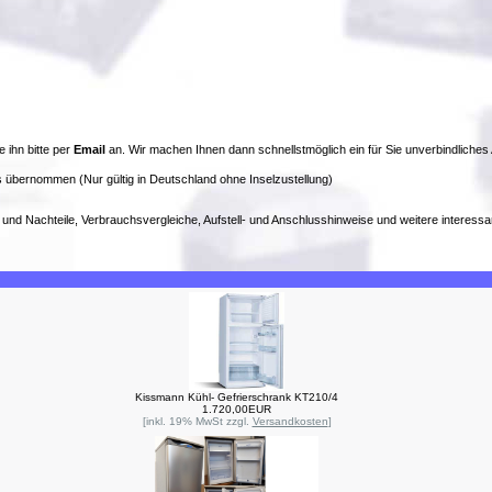
e ihn bitte per
Email
an. Wir machen Ihnen dann schnellstmöglich ein für Sie unverbindliches
 übernommen (Nur gültig in Deutschland ohne Inselzustellung)
- und Nachteile, Verbrauchsvergleiche, Aufstell- und Anschlusshinweise und weitere interessa
Kissmann Kühl- Gefrierschrank KT210/4
1.720,00EUR
[inkl. 19% MwSt zzgl.
Versandkosten
]