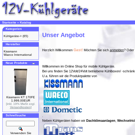
Startseite
»
Katalog
Kategorien
Unser Angebot
Kühlgeräte->
(65)
Hersteller
Gast!
Herzlich Willkommen
Möchten Sie sich
anmelden
? Oder 
Kissmann
Waeco International
Neue Produkte
Willkommen im Online Shop für mobile Kühlgeräte.
Bei uns finden Sie 12Volt/24Volt betriebene Kühlboxen/ -schrän
U.a. führen wir die Produktpalette von
Kissmann KT 170FE
1.999,00EUR
[inkl. 19% MwSt zzgl.
Versandkosten
]
Schnellsuche
.
Neben Kühlgeräten haben wir
Dachklimaanlagen
,
Wechselric
Verwenden Sie