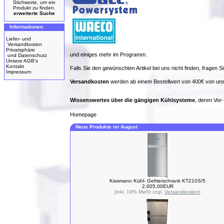
Stichworte, um ein
Produkt zu finden.
erweiterte Suche
Informationen
Liefer- und
Versandkosten
Privatsphäre
und einiges mehr im Programm.
und Datenschutz
Unsere AGB's
Kontakt
Falls Sie den gewünschten Artikel bei uns nicht finden, fragen Si
Impressum
Versandkosten
werden ab einem Bestellwert von 400€ von uns
Wissenswertes über die gängigen Kühlsysteme
, deren Vor
Homepage
Neue Produkte im August
Kissmann Kühl- Gefrierschrank KT210S/5
2.005,00EUR
[inkl. 19% MwSt zzgl.
Versandkosten
]