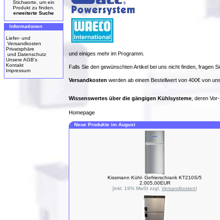
Stichworte, um ein
Produkt zu finden.
erweiterte Suche
Informationen
Liefer- und
Versandkosten
Privatsphäre
und einiges mehr im Programm.
und Datenschutz
Unsere AGB's
Kontakt
Falls Sie den gewünschten Artikel bei uns nicht finden, fragen Si
Impressum
Versandkosten
werden ab einem Bestellwert von 400€ von uns
Wissenswertes über die gängigen Kühlsysteme
, deren Vor
Homepage
Neue Produkte im August
Kissmann Kühl- Gefrierschrank KT210S/5
2.005,00EUR
[inkl. 19% MwSt zzgl.
Versandkosten
]