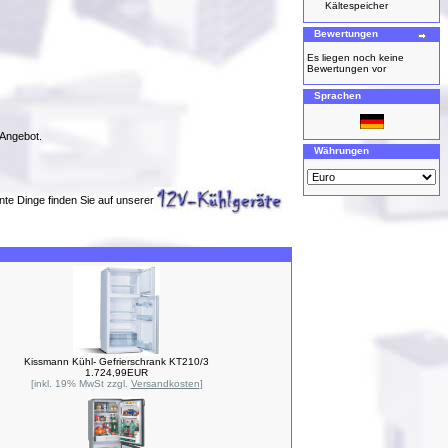
Kältespeicher
Bewertungen
Es liegen noch keine
Bewertungen vor
Sprachen
 Angebot.
Währungen
nte Dinge finden Sie auf unserer
Kissmann Kühl- Gefrierschrank KT210/3
1.724,99EUR
[inkl. 19% MwSt zzgl.
Versandkosten
]