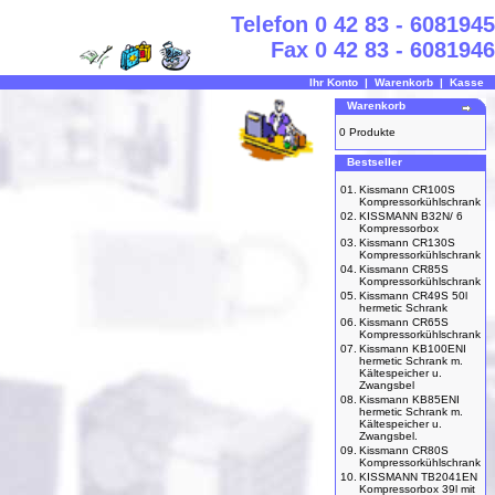
Telefon 0 42 83 - 6081945
Fax 0 42 83 - 6081946
Ihr Konto
|
Warenkorb
|
Kasse
Warenkorb
0 Produkte
Bestseller
01.
Kissmann CR100S
Kompressorkühlschrank
02.
KISSMANN B32N/ 6
Kompressorbox
03.
Kissmann CR130S
Kompressorkühlschrank
04.
Kissmann CR85S
Kompressorkühlschrank
05.
Kissmann CR49S 50l
hermetic Schrank
06.
Kissmann CR65S
Kompressorkühlschrank
07.
Kissmann KB100ENI
hermetic Schrank m.
Kältespeicher u.
Zwangsbel
08.
Kissmann KB85ENI
hermetic Schrank m.
Kältespeicher u.
Zwangsbel.
09.
Kissmann CR80S
Kompressorkühlschrank
10.
KISSMANN TB2041EN
Kompressorbox 39l mit