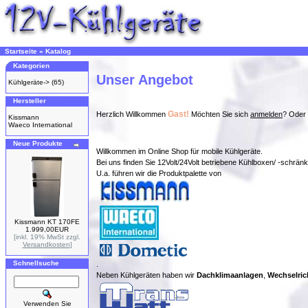
Startseite
»
Katalog
Kategorien
Unser Angebot
Kühlgeräte->
(65)
Hersteller
Gast!
Herzlich Willkommen
Möchten Sie sich
anmelden
? Oder 
Kissmann
Waeco International
Neue Produkte
Willkommen im Online Shop für mobile Kühlgeräte.
Bei uns finden Sie 12Volt/24Volt betriebene Kühlboxen/ -schrän
U.a. führen wir die Produktpalette von
Kissmann KT 170FE
1.999,00EUR
[inkl. 19% MwSt zzgl.
Versandkosten
]
Schnellsuche
.
Neben Kühlgeräten haben wir
Dachklimaanlagen
,
Wechselric
Verwenden Sie