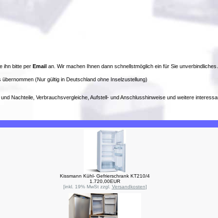
e ihn bitte per
Email
an. Wir machen Ihnen dann schnellstmöglich ein für Sie unverbindliches
 übernommen (Nur gültig in Deutschland ohne Inselzustellung)
- und Nachteile, Verbrauchsvergleiche, Aufstell- und Anschlusshinweise und weitere interessa
Kissmann Kühl- Gefrierschrank KT210/4
1.720,00EUR
[inkl. 19% MwSt zzgl.
Versandkosten
]