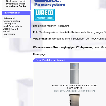
Stichworte, um ein
Produkt zu finden.
erweiterte Suche
Informationen
Liefer- und
Versandkosten
Privatsphäre
und einiges mehr im Programm.
und Datenschutz
Unsere AGB's
Kontakt
Falls Sie den gewünschten Artikel bei uns nicht finden, fragen Si
Impressum
Versandkosten
werden ab einem Bestellwert von 400€ von uns
Wissenswertes über die gängigen Kühlsysteme
, deren Vor
Homepage
Neue Produkte im August
Kissmann Kühl- Gefrierschrank KT210S/5
2.005,00EUR
[inkl. 19% MwSt zzgl.
Versandkosten
]