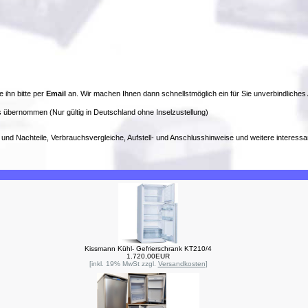
e ihn bitte per
Email
an. Wir machen Ihnen dann schnellstmöglich ein für Sie unverbindliches
 übernommen (Nur gültig in Deutschland ohne Inselzustellung)
- und Nachteile, Verbrauchsvergleiche, Aufstell- und Anschlusshinweise und weitere interessa
Kissmann Kühl- Gefrierschrank KT210/4
1.720,00EUR
[inkl. 19% MwSt zzgl.
Versandkosten
]