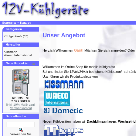
Startseite
»
Katalog
Kategorien
Unser Angebot
Kühlgeräte->
(65)
Hersteller
Gast!
Herzlich Willkommen
Möchten Sie sich
anmelden
? Oder 
Kissmann
Waeco International
Neue Produkte
Willkommen im Online Shop für mobile Kühlgeräte.
Bei uns finden Sie 12Volt/24Volt betriebene Kühlboxen/ -schrän
U.a. führen wir die Produktpalette von
KB 195 ENT
2.399,99EUR
[inkl. 19% MwSt zzgl.
Versandkosten
]
Schnellsuche
.
Neben Kühlgeräten haben wir
Dachklimaanlagen
,
Wechselric
Verwenden Sie