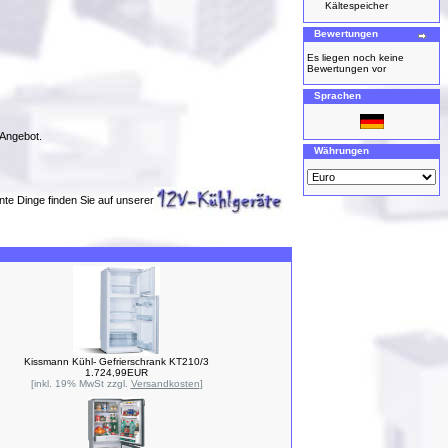
Kältespeicher
Bewertungen
Es liegen noch keine
Bewertungen vor
Sprachen
 Angebot.
Währungen
nte Dinge finden Sie auf unserer
Kissmann Kühl- Gefrierschrank KT210/3
1.724,99EUR
[inkl. 19% MwSt zzgl.
Versandkosten
]