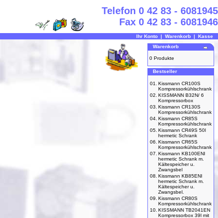
Telefon 0 42 83 - 6081945
Fax 0 42 83 - 6081946
Ihr Konto
|
Warenkorb
|
Kasse
Warenkorb
0 Produkte
Bestseller
01.
Kissmann CR100S
Kompressorkühlschrank
02.
KISSMANN B32N/ 6
Kompressorbox
03.
Kissmann CR130S
Kompressorkühlschrank
04.
Kissmann CR85S
Kompressorkühlschrank
05.
Kissmann CR49S 50l
hermetic Schrank
06.
Kissmann CR65S
Kompressorkühlschrank
07.
Kissmann KB100ENI
hermetic Schrank m.
Kältespeicher u.
Zwangsbel
08.
Kissmann KB85ENI
hermetic Schrank m.
Kältespeicher u.
Zwangsbel.
09.
Kissmann CR80S
Kompressorkühlschrank
10.
KISSMANN TB2041EN
Kompressorbox 39l mit