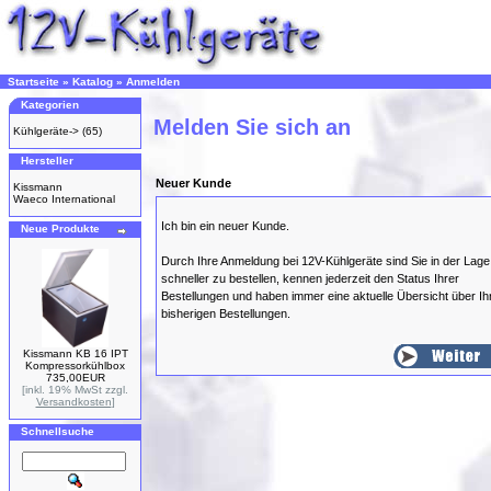
Startseite
»
Katalog
»
Anmelden
Kategorien
Melden Sie sich an
Kühlgeräte->
(65)
Hersteller
Neuer Kunde
Kissmann
Waeco International
Ich bin ein neuer Kunde.
Neue Produkte
Durch Ihre Anmeldung bei 12V-Kühlgeräte sind Sie in der Lage
schneller zu bestellen, kennen jederzeit den Status Ihrer
Bestellungen und haben immer eine aktuelle Übersicht über Ih
bisherigen Bestellungen.
Kissmann KB 16 IPT
Kompressorkühlbox
735,00EUR
[inkl. 19% MwSt zzgl.
Versandkosten
]
Schnellsuche