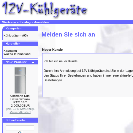
Startseite
»
Katalog
»
Anmelden
Kategorien
Melden Sie sich an
Kühlgeräte->
(65)
Hersteller
Neuer Kunde
Kissmann
Waeco International
Ich bin ein neuer Kunde.
Neue Produkte
Durch Ihre Anmeldung bei 12V-Kühlgeräte sind Sie in der Lage 
den Status Ihrer Bestellungen und haben immer eine aktuelle Ü
Bestellungen.
Kissmann Kühl-
Gefrierschrank
KT210S/5
2.005,00EUR
[inkl. 19% MwSt zzgl.
Versandkosten
]
Schnellsuche