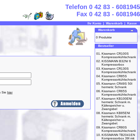
Telefon 0 42 83 - 6081945
Fax 0 42 83 - 6081946
Ihr Konto
|
Warenkorb
|
Kasse
Warenkorb
0 Produkte
Bestseller
01.
Kissmann CR100S
Kompressorkühlschrank
02.
KISSMANN B32N/ 6
Kompressorbox
03.
Kissmann CR130S
Kompressorkühlschrank
04.
Kissmann CR85S
Kompressorkühlschrank
05.
Kissmann CR49S 50l
hermetic Schrank
06.
Kissmann CR65S
n Sie
hier
Kompressorkühlschrank
07.
Kissmann KB100ENI
hermetic Schrank m.
Kältespeicher u.
Zwangsbel
08.
Kissmann KB85ENI
hermetic Schrank m.
Kältespeicher u.
Zwangsbel.
09.
Kissmann CR80S
Kompressorkühlschrank
10.
KISSMANN TB2041EN
Kompressorbox 39l mit