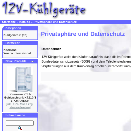
Startseite
»
Katalog
»
Privatsphäre und Datenschutz
Kategorien
Privatsphäre und Datenschutz
Kühlgeräte->
(65)
Hersteller
Datenschutz
Kissmann
Waeco International
12V-Kühlgeräte weist den Käufer darauf hin, dass die im R
Neue Produkte
Bundesdatenschutzgesetz (BDSG) und dem Teledienstedatensc
Verpflichtungen aus dem Kaufvertrag erhoben, verarbeitet und
Kissmann Kühl-
Gefrierschrank KT210/3
1.724,99EUR
[inkl. 19% MwSt zzgl.
Versandkosten
]
Schnellsuche