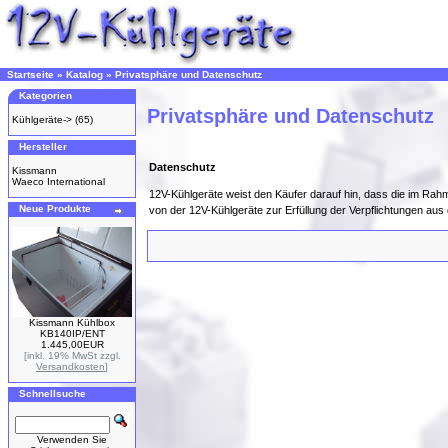
Startseite
»
Katalog
»
Privatsphäre und Datenschutz
Kategorien
Privatsphäre und Datenschutz
Kühlgeräte->
(65)
Hersteller
Datenschutz
Kissmann
Waeco International
12V-Kühlgeräte weist den Käufer darauf hin, dass die im
Neue Produkte
von der 12V-Kühlgeräte zur Erfüllung der Verpflichtungen aus
Kissmann Kühlbox
KB140IP/ENT
1.445,00EUR
[inkl. 19% MwSt zzgl.
Versandkosten
]
Schnellsuche
Verwenden Sie