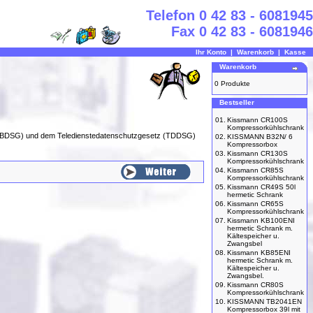
Telefon 0 42 83 - 6081945
Fax 0 42 83 - 6081946
Ihr Konto
|
Warenkorb
|
Kasse
Warenkorb
0 Produkte
Bestseller
01.
Kissmann CR100S
Kompressorkühlschrank
 (BDSG) und dem Teledienstedatenschutzgesetz (TDDSG)
02.
KISSMANN B32N/ 6
Kompressorbox
03.
Kissmann CR130S
Kompressorkühlschrank
04.
Kissmann CR85S
Kompressorkühlschrank
05.
Kissmann CR49S 50l
hermetic Schrank
06.
Kissmann CR65S
Kompressorkühlschrank
07.
Kissmann KB100ENI
hermetic Schrank m.
Kältespeicher u.
Zwangsbel
08.
Kissmann KB85ENI
hermetic Schrank m.
Kältespeicher u.
Zwangsbel.
09.
Kissmann CR80S
Kompressorkühlschrank
10.
KISSMANN TB2041EN
Kompressorbox 39l mit