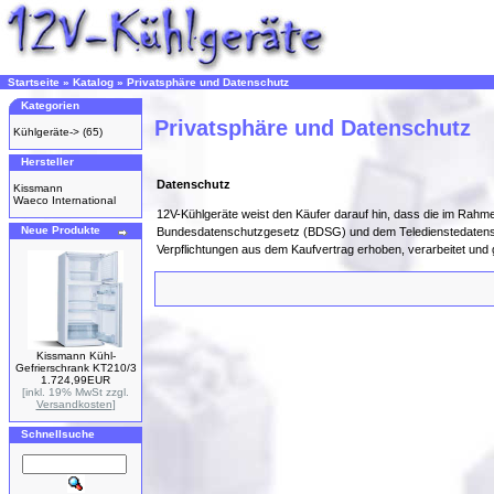
Startseite
»
Katalog
»
Privatsphäre und Datenschutz
Kategorien
Privatsphäre und Datenschutz
Kühlgeräte->
(65)
Hersteller
Datenschutz
Kissmann
Waeco International
12V-Kühlgeräte weist den Käufer darauf hin, dass die im R
Neue Produkte
Bundesdatenschutzgesetz (BDSG) und dem Teledienstedatensc
Verpflichtungen aus dem Kaufvertrag erhoben, verarbeitet und
Kissmann Kühl-
Gefrierschrank KT210/3
1.724,99EUR
[inkl. 19% MwSt zzgl.
Versandkosten
]
Schnellsuche