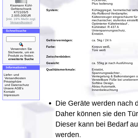
FCKW-frei,
Plus Isolierung
Kissmann Kühl-
Gefrierschrank
System:
Kühlaggregat, hermetischer seh
KT210S/5
Alu-Rollbond-Verdampfer,
2.005,00EUR
Kälteerzeuger eingeschäumt für
[inkl. 19% MwSt zzgl.
mechanischer, stufenlos einstell
Versandkosten
]
Optimierter Kältekreislauf ,
Kühlmittel: R 437 A
Unterspannungsschutz,
Schnellsuche
Entstört.
Gefriervermögen:
ca. 5kg / 24 h
Farbe:
Korpus weiß,
Verwenden Sie
Türe weiß
Stichworte, um ein
Produkt zu finden.
Zwischenböden:
erweiterte Suche
Gewicht:
ca. 55kg je nach Ausführung
Informationen
Qualitätsmerkmale:
Entstört,
Spannungswächter ,
Liefer- und
Verriegelung & Balkonstangen o
Versandkosten
Verstellbare Füße bei unebene
Privatsphäre
Softline Design,
und Datenschutz
Abtau Automatik,
Unsere AGB's
Innenbeleuchtung
Kontakt
Impressum
Die Geräte werden nach der
Daher können sie den Tür
Dieser kann bei Bedarf a
werden.