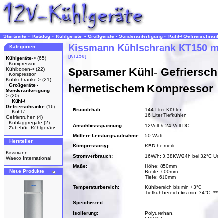
Startseite
»
Katalog
»
Kühlgeräte
»
Großgeräte - Sonderanfertigung
»
Kühl-/ Gefrierschrän
Kissmann Kühlschrank KT150 mi
Kategorien
[KT150]
Kühlgeräte
->
(65)
Kompressor
Sparsamer Kühl- Gefriersch
Kühlboxen->
(22)
Kompressor
Kühlschränke->
(21)
Großgeräte -
hermetischem Kompressor
Sonderanfertigung
-
>
(20)
Kühl-/
Gefrierschränke
(16)
Bruttoinhalt:
144 Liter Kühlen,
Kühl-/
16 Liter Tiefkühlen
Gefriertruhen
(4)
Kühlaggregate
(2)
Anschlussspannung:
12Volt & 24 Volt DC,
Zubehör- Kühlgeräte
Mittlere Leistungsaufnahme:
50 Watt
Hersteller
Kompressortyp:
KBD hermetic
Kissmann
Stromverbrauch:
16W/h; 0,38KW/24h bei 32°C U
Waeco International
Maße:
Höhe: 850mm
Neue Produkte
Breite: 600mm
Tiefe: 610mm
Temperaturbereich:
Kühlbereich bis min +3°C
Tiefkühlbereich bis min -24°C, *
Speicherzeit:
-
Isolierung:
Polyurethan,