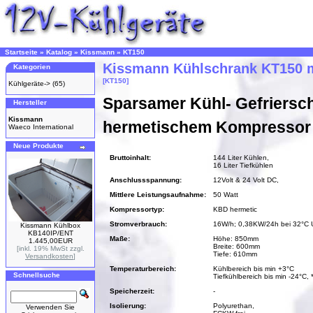
Startseite
»
Katalog
»
Kissmann
»
KT150
Kissmann Kühlschrank KT150 m
Kategorien
[KT150]
Kühlgeräte->
(65)
Sparsamer Kühl- Gefriersc
Hersteller
Kissmann
hermetischem Kompressor
Waeco International
Neue Produkte
Bruttoinhalt:
144 Liter Kühlen,
16 Liter Tiefkühlen
Anschlussspannung:
12Volt & 24 Volt DC,
Mittlere Leistungsaufnahme:
50 Watt
Kompressortyp:
KBD hermetic
Stromverbrauch:
16W/h; 0,38KW/24h bei 32°C
Kissmann Kühlbox
KB140IP/ENT
Maße:
Höhe: 850mm
1.445,00EUR
Breite: 600mm
[inkl. 19% MwSt zzgl.
Tiefe: 610mm
Versandkosten
]
Temperaturbereich:
Kühlbereich bis min +3°C
Schnellsuche
Tiefkühlbereich bis min -24°C, 
Speicherzeit:
-
Isolierung:
Polyurethan,
Verwenden Sie