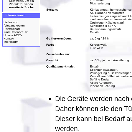
FCKW-frei,
Stichworte, um ein
Plus Isolierung
Produkt zu finden.
erweiterte Suche
System:
Kühlaggregat, hermetischer s
Alu-Rollbond-Verdampfer,
Informationen
Kälteerzeuger eingeschäumt fü
mechanischer, stufenlos einste
Liefer- und
Optimierter Kältekreislauf ,
Versandkosten
Kühlmittel: R 437 A
Privatsphäre
Unterspannungsschutz,
und Datenschutz
Entstört.
Unsere AGB's
Kontakt
Gefriervermögen:
ca. 5kg / 24 h
Impressum
Farbe:
Korpus weiß,
Türe weiß
Zwischenböden:
Gewicht:
ca. 55kg je nach Ausführung
Qualitätsmerkmale:
Entstört,
Spannungswächter ,
Verriegelung & Balkonstangen 
Verstellbare Füße bei uneben
Softline Design,
Abtau Automatik,
Innenbeleuchtung
Die Geräte werden nach de
Daher können sie den Tür
Dieser kann bei Bedarf a
werden.