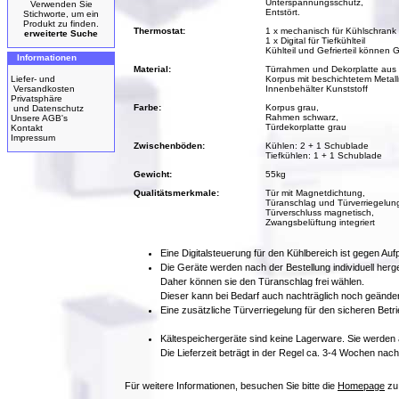
Unterspannungsschutz,
Verwenden Sie
Entstört.
Stichworte, um ein
Produkt zu finden.
Thermostat:
1 x mechanisch für Kühlschrank (D
erweiterte Suche
1 x Digital für Tiefkühlteil
Kühlteil und Gefrierteil könne
Informationen
Material:
Türrahmen und Dekorplatte aus 
Liefer- und
Korpus mit beschichtetem Metal
Versandkosten
Innenbehälter Kunststoff
Privatsphäre
Farbe:
Korpus grau,
und Datenschutz
Rahmen schwarz,
Unsere AGB's
Türdekorplatte grau
Kontakt
Impressum
Zwischenböden:
Kühlen: 2 + 1 Schublade
Tiefkühlen: 1 + 1 Schublade
Gewicht:
55kg
Qualitätsmerkmale:
Tür mit Magnetdichtung,
Türanschlag und Türverriegelung
Türverschluss magnetisch,
Zwangsbelüftung integriert
Eine Digitalsteuerung für den Kühlbereich ist gegen Aufpr
Die Geräte werden nach der Bestellung individuell herges
Daher können sie den Türanschlag frei wählen.
Dieser kann bei Bedarf auch nachträglich noch geände
Eine zusätzliche Türverriegelung für den sicheren Betri
Kältespeichergeräte sind keine Lagerware. Sie werden a
Die Lieferzeit beträgt in der Regel ca. 3-4 Wochen nach
Für weitere Informationen, besuchen Sie bitte die
Homepage
zu