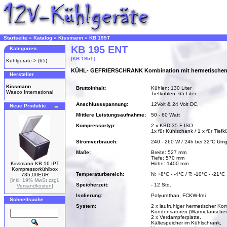
Startseite
»
Katalog
»
Kissmann
»
KB 195T
KB 195 ENT
Kategorien
[KB 195T]
Kühlgeräte->
(65)
KÜHL- GEFRIERSCHRANK Kombination mit hermetischem
Hersteller
Kissmann
Bruttoinhalt:
Kühlen: 130 Liter
Waeco International
Tiefkühlen: 65 Liter
Anschlussspannung:
12Volt & 24 Volt DC,
Neue Produkte
Mittlere Leistungsaufnahme:
50 - 60 Watt
Kompressortyp:
2 x KBD 35 F ISO
1x für Kühlschank / 1 x für Tiefk
Stromverbrauch:
240 - 260 W / 24h bei 32°C Um
Maße:
Breite: 527 mm
Tiefe: 570 mm
Kissmann KB 16 IPT
Höhe: 1400 mm
Kompressorkühlbox
Temperaturbereich:
N: +8°C - -4°C / T: -10°C - -21°C
735,00EUR
[inkl. 19% MwSt zzgl.
Speicherzeit:
- 12 Std.
Versandkosten
]
Isolierung:
Polyurethan, FCKW-frei
Schnellsuche
System:
2 x laufruhiger hermetischer Ko
Kondensatoren (Wärmetauscher)
2 x Verdampferplatte,
Kältespeicher im Kühlschrank,