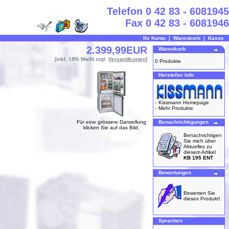
Telefon 0 42 83 - 6081945
Fax 0 42 83 - 6081946
Ihr Konto
|
Warenkorb
|
Kasse
2.399,99EUR
Warenkorb
[inkl. 19% MwSt zzgl.
Versandkosten
]
0 Produkte
Hersteller Info
-
Kissmann Homepage
-
Mehr Produkte
Für eine grössere Darstellung
Benachrichtigungen
klicken Sie auf das Bild.
Benachrichtigen
Sie mich über
Aktuelles zu
diesem Artikel
KB 195 ENT
Bewertungen
Bewerten Sie
dieses Produkt!
Sprachen