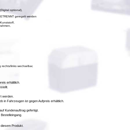
igital optional),
n GETRENNT geregelt werden
Kunststoff,
lrahmen,
 rechts/links wechselbar,
eis erhältlich.
tellt.
rt werden.
eb in Fahrzeugen ist gegen Aufpreis erhältlich.
uf Kundenauftrag gefertigt.
 Bestelleingang.
 diesem Produkt.