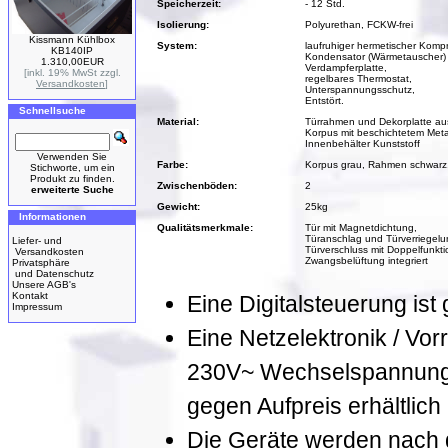
Speicherzeit:
- 12 Std.
Isolierung:
Polyurethan, FCKW-frei
Kissmann Kühlbox
System:
laufruhiger hermetischer Kompr
KB140IP
Kondensator (Wärmetauscher) 
1.310,00EUR
Verdampferplatte,
[inkl. 19% MwSt zzgl.
regelbares Thermostat,
Versandkosten
]
Unterspannungsschutz,
Entstört.
Schnellsuche
Material:
Türrahmen und Dekorplatte aus
Korpus mit beschichtetem Meta
Innenbehälter Kunststoff
Verwenden Sie
Farbe:
Korpus grau, Rahmen schwarz,
Stichworte, um ein
Produkt zu finden.
Zwischenböden:
2
erweiterte Suche
Gewicht:
25kg
Informationen
Qualitätsmerkmale:
Tür mit Magnetdichtung,
Türanschlag und Türverriegelun
Liefer- und
Türverschluss mit Doppelfunkti
Versandkosten
Zwangsbelüftung integriert
Privatsphäre
und Datenschutz
Unsere AGB's
Kontakt
Eine Digitalsteuerung ist 
Impressum
Eine Netzelektronik / Vor
230V~ Wechselspannung,
gegen Aufpreis erhältlich
Die Geräte werden nach de