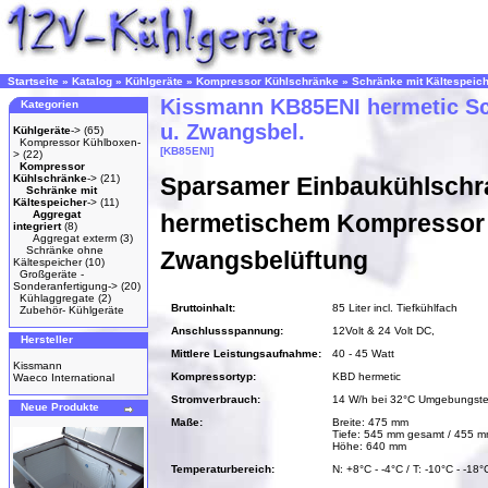
Startseite
»
Katalog
»
Kühlgeräte
»
Kompressor Kühlschränke
»
Schränke mit Kältespeic
Kissmann KB85ENI hermetic Sc
Kategorien
u. Zwangsbel.
Kühlgeräte
->
(65)
Kompressor Kühlboxen-
[KB85ENI]
>
(22)
Kompressor
Kühlschränke
->
(21)
Sparsamer Einbaukühlschr
Schränke mit
Kältespeicher
->
(11)
Aggregat
hermetischem Kompressor
integriert
(8)
Aggregat exterm
(3)
Schränke ohne
Zwangsbelüftung
Kältespeicher
(10)
Großgeräte -
Sonderanfertigung->
(20)
Kühlaggregate
(2)
Bruttoinhalt:
85 Liter incl. Tiefkühlfach
Zubehör- Kühlgeräte
Anschlussspannung:
12Volt & 24 Volt DC,
Hersteller
Mittlere Leistungsaufnahme:
40 - 45 Watt
Kissmann
Kompressortyp:
KBD hermetic
Waeco International
Stromverbrauch:
14 W/h bei 32°C Umgebungste
Neue Produkte
Maße:
Breite: 475 mm
Tiefe: 545 mm gesamt / 455 m
Höhe: 640 mm
Temperaturbereich:
N: +8°C - -4°C / T: -10°C - -18°