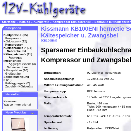
Startseite
»
Katalog
»
Kühlgeräte
»
Kompressor Kühlschränke
»
Schränke mit Kältespeic
Kissmann KB100ENI hermetic S
Kategorien
Kältespeicher u. Zwangsbel
Kühlgeräte
->
(65)
Kompressor
[KB100ENI]
Kühlboxen->
(22)
Kompressor
Kühlschränke
->
(21)
Sparsamer Einbaukühlschra
Schränke mit
Kältespeicher
->
(11)
Aggregat
Kompressor und Zwangsbel
integriert
(8)
Aggregat exterm
(3)
Schränke ohne
Kältespeicher
(10)
Bruttoinhalt:
92 Liter incl. Tiefkühlfach
Großgeräte -
Sonderanfertigung-
Anschlussspannung:
12Volt & 24 Volt DC,
>
(20)
Kühlaggregate
(2)
Mittlere Leistungsaufnahme:
40 - 45 Watt
Zubehör- Kühlgeräte
Kompressortyp:
KBD hermetic
Hersteller
Stromverbrauch:
14 W/h bei 32°C Umgebungstem
Kissmann
Maße:
Breite: 486 mm
Waeco International
Tiefe: 500 mm gesamt / 435 mm
Höhe: 745 mm
Neue Produkte
Temperaturbereich:
N: +8°C - -4°C / T: -10°C - -18°C
Speicherzeit:
- 12 Std.
Isolierung:
Polyurethan, FCKW-frei