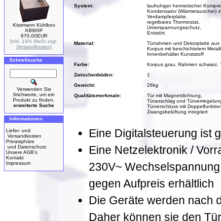
System:
laufruhiger hermetischer Kompre
Kondensator (Wärmetauscher) z
Verdampferplatte,
regelbares Thermostat,
Kissmann Kühlbox
Unterspannungsschutz,
KB90IP
Entstört.
970,00EUR
[inkl. 19% MwSt zzgl.
Material:
Türrahmen und Dekorplatte aus 
Versandkosten
]
Korpus mit beschichtetem Metal
Innenbehälter Kunststoff
Schnellsuche
Farbe:
Korpus grau, Rahmen schwarz, T
Zwischenböden:
1
Gewicht:
26kg
Verwenden Sie
Stichworte, um ein
Qualitätsmerkmale:
Tür mit Magnetdichtung,
Produkt zu finden.
Türanschlag und Türverriegelung
erweiterte Suche
Türverschluss mit Doppelfunktion
Zwangsbelüftung integriert
Informationen
Eine Digitalsteuerung ist g
Liefer- und
Versandkosten
Privatsphäre
Eine Netzelektronik / Vorr
und Datenschutz
Unsere AGB's
Kontakt
Impressum
230V~ Wechselspannung, 
gegen Aufpreis erhältlich
Die Geräte werden nach der
Daher können sie den Tür