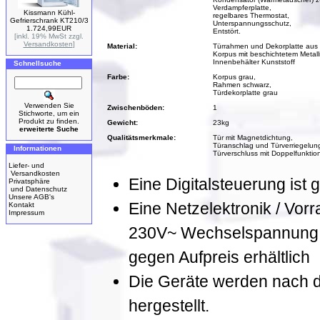
Verdampferplatte,
Kissmann Kühl-
regelbares Thermostat,
Gefrierschrank KT210/3
Unterspannungsschutz,
1.724,99EUR
Entstört.
[inkl. 19% MwSt zzgl.
Versandkosten
]
Material:
Türrahmen und Dekorplatte aus 
Korpus mit beschichtetem Metal
Innenbehälter Kunststoff
Schnellsuche
Farbe:
Korpus grau,
Rahmen schwarz,
Türdekorplatte grau
Verwenden Sie
Zwischenböden:
1
Stichworte, um ein
Produkt zu finden.
Gewicht:
23kg
erweiterte Suche
Qualitätsmerkmale:
Tür mit Magnetdichtung,
Türanschlag und Türverriegelung
Informationen
Türverschluss mit Doppelfunktion
Liefer- und
Versandkosten
Eine Digitalsteuerung ist g
Privatsphäre
und Datenschutz
Unsere AGB's
Eine Netzelektronik / Vorr
Kontakt
Impressum
230V~ Wechselspannung, 
gegen Aufpreis erhältlich
Die Geräte werden nach de
hergestellt.