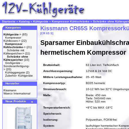
Startseite
»
Katalog
»
Kühlgeräte
»
Kompressor Kühlschränke
»
Schränke ohne Kältespei
Kissmann CR65S Kompressorkü
Kategorien
[CR 65 S]
Kühlgeräte
->
(65)
Kompressor
Sparsamer Einbaukühlschra
Kühlboxen->
(22)
Kompressor
Kühlschränke
->
(21)
Schränke mit
hermetischem Kompressor
Kältespeicher->
(11)
Schränke ohne
Kältespeicher
(10)
Großgeräte -
Bruttoinhalt:
63 Liter incl. Tiefkühlfach
Sonderanfertigung-
>
(20)
Anschlussspannung:
12Volt & 24 Volt DC
Kühlaggregate
(2)
Zubehör- Kühlgeräte
Mittlere Leistungsaufnahme:
35- 45 Watt
Kompressortyp:
BD35 hermetic
Hersteller
Stromverbrauch:
10-12 W/h bei 32°C Umgebungs
Kissmann
Waeco International
Maße:
Breite: 450 mm
Tiefe: 540/440 mm
Neue Produkte
Höhe: 520 mm
Temperaturbereich:
+8°C bis MAX -18°C
Speicherzeit:
Isolierung:
Polyurethan, FCKW-frei
System:
laufruhiger hermetischer Kompre
Kondensator (Wärmetauscher) z