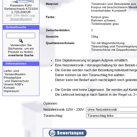
Material:
Türrahmen und Dekorplatte aus 
Kissmann Kühl-
Korpus mit beschichtetem Metal
Gefrierschrank KT210/4
Innenbehälter Kunststoff
1.720,00EUR
[inkl. 19% MwSt zzgl.
Farbe:
Korpus grau,
Versandkosten
]
Rahmen schwarz,
Türdekorplatte grau
Schnellsuche
Zwischenböden:
1
Gewicht:
19kg
Qualitätsmerkmale:
Tür mit Magnetdichtung,
Verwenden Sie
Türanschlag und Türverriegelung
Stichworte, um ein
Türverschluss mit Doppelfunktion
Produkt zu finden.
erweiterte Suche
Eine Digitalsteuerung ist gegen Aufpreis erhältlich.
Informationen
Eine Netzelektronik / Vorrangschaltung für den Betrie
Die Geräte werden nach der Bestellung individuell herges
Liefer- und
Versandkosten
Daher können sie den Türanschlag frei wählen.
Privatsphäre
Dieser kann bei Bedarf auch nachträglich noch geände
und Datenschutz
Unsere AGB's
Kontakt
Die Geräte sind keine Lagerware. Sie werden auf Kunden
Impressum
Die Lieferzeit beträgt je nach Saison in der Regel ca. 
Optionen:
Netzelektronik 115V - 230V:
Türanschlag: