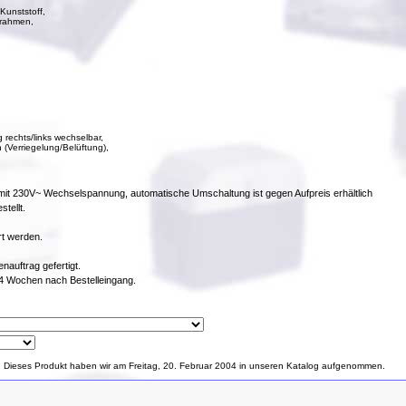
Kunststoff,
lrahmen,
 rechts/links wechselbar,
 (Verriegelung/Belüftung),
b mit 230V~ Wechselspannung, automatische Umschaltung ist gegen Aufpreis erhältlich
tellt.
rt werden.
auftrag gefertigt.
2-4 Wochen nach Bestelleingang.
Dieses Produkt haben wir am Freitag, 20. Februar 2004 in unseren Katalog aufgenommen.