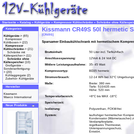
Startseite
»
Katalog
»
Kühlgeräte
»
Kompressor Kühlschränke
»
Schränke ohne Kältespei
Kissmann CR49S 50l hermetic 
Kategorien
[CR49S]
Kühlgeräte
->
(65)
Kompressor
Sparsamer Einbaukühlschrank mit hermetischem Kompre
Kühlboxen->
(22)
Kompressor
Kühlschränke
->
(21)
Bruttoinhalt:
50 Liter incl. Tiefkühlfach
Schränke mit
Kältespeicher->
(11)
Anschlussspannung:
12Volt & 24 Volt DC
Schränke ohne
Kältespeicher
(10)
Mittlere Leistungsaufnahme:
35- 45 Watt
Großgeräte -
Sonderanfertigung-
Kompressortyp:
BD35 hermetic
>
(20)
Kühlaggregate
(2)
Stromverbrauch:
12-14 W/h bei 32°C Umgebungs
Zubehör- Kühlgeräte
Maße:
Breite: 380 mm
Hersteller
Tiefe: 510/435 mm
Höhe: 520 mm
Kissmann
Temperaturbereich:
+8°C bis MAX -18°C
Waeco International
Speicherzeit:
.
Neue Produkte
Isolierung:
Polyurethan, FCKW-frei
System:
laufruhiger hermetischer Kompre
Kondensator (Wärmetauscher) z
Verdampferplatte,
regelbares Thermostat,
Unterspannungsschutz,
Entstört.