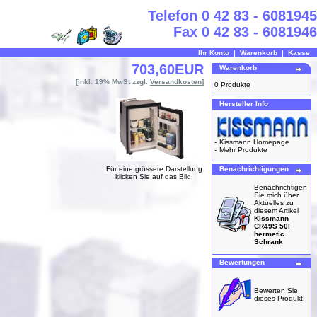
Telefon 0 42 83 - 6081945
Fax 0 42 83 - 6081946
Ihr Konto
|
Warenkorb
|
Kasse
703,60EUR
Warenkorb
[inkl. 19% MwSt zzgl.
Versandkosten
]
0 Produkte
Hersteller Info
-
Kissmann Homepage
-
Mehr Produkte
Für eine grössere Darstellung
Benachrichtigungen
klicken Sie auf das Bild.
Benachrichtigen
Sie mich über
Aktuelles zu
diesem Artikel
Kissmann
CR49S 50l
hermetic
Schrank
Bewertungen
Bewerten Sie
dieses Produkt!