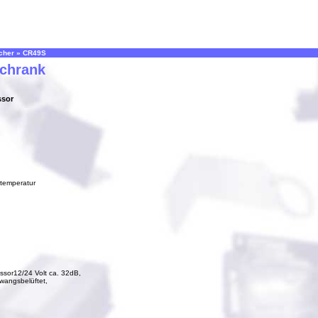
cher
»
CR49S
Schrank
ssor
temperatur
ssor12/24 Volt ca. 32dB,
wangsbelüftet,