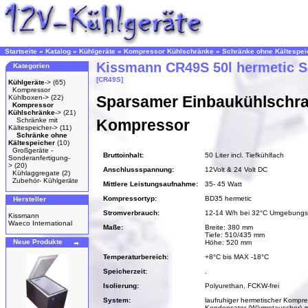
Startseite
»
Katalog
»
Kühlgeräte
»
Kompressor Kühlschränke
»
Schränke ohne Kältespei
Kissmann CR49S 50l hermetic 
Kategorien
[CR49S]
Kühlgeräte
->
(65)
Kompressor
Sparsamer Einbaukühlschra
Kühlboxen->
(22)
Kompressor
Kühlschränke
->
(21)
Schränke mit
Kompressor
Kältespeicher->
(11)
Schränke ohne
Kältespeicher
(10)
Großgeräte -
Bruttoinhalt:
50 Liter incl. Tiefkühlfach
Sonderanfertigung-
>
(20)
Anschlussspannung:
12Volt & 24 Volt DC
Kühlaggregate
(2)
Zubehör- Kühlgeräte
Mittlere Leistungsaufnahme:
35- 45 Watt
Kompressortyp:
BD35 hermetic
Hersteller
Stromverbrauch:
12-14 W/h bei 32°C Umgebungs
Kissmann
Waeco International
Maße:
Breite: 380 mm
Tiefe: 510/435 mm
Neue Produkte
Höhe: 520 mm
Temperaturbereich:
+8°C bis MAX -18°C
Speicherzeit:
.
Isolierung:
Polyurethan, FCKW-frei
System:
laufruhiger hermetischer Kompre
Kondensator (Wärmetauscher) z