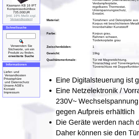
Verdampferplatte,
Kissmann KB 16 IPT
regelbares Thermostat,
Kompressorkühlbox
Unterspannungsschutz,
735,00EUR
Entstört.
[inkl. 19% MwSt zzgl.
Versandkosten
]
Material:
Türrahmen und Dekorplatte aus 
Korpus mit beschichtetem Metal
Innenbehälter Kunststoff
Schnellsuche
Farbe:
Korpus grau,
Rahmen schwarz,
Türdekorplatte grau
Verwenden Sie
Zwischenböden:
1
Stichworte, um ein
Produkt zu finden.
Gewicht:
19kg
erweiterte Suche
Qualitätsmerkmale:
Tür mit Magnetdichtung,
Türanschlag und Türverriegelung
Informationen
Türverschluss mit Doppelfunktion
Liefer- und
Versandkosten
Eine Digitalsteuerung ist g
Privatsphäre
und Datenschutz
Unsere AGB's
Eine Netzelektronik / Vorr
Kontakt
Impressum
230V~ Wechselspannung, 
gegen Aufpreis erhältlich
Die Geräte werden nach der
Daher können sie den Tür