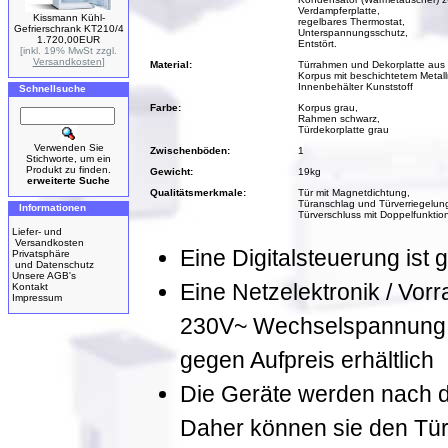
Verdampferplatte,
Kissmann Kühl-
regelbares Thermostat,
Gefrierschrank KT210/4
Unterspannungsschutz,
1.720,00EUR
Entstört.
[inkl. 19% MwSt zzgl.
Versandkosten
]
Material:
Türrahmen und Dekorplatte aus 
Korpus mit beschichtetem Metal
Innenbehälter Kunststoff
Schnellsuche
Farbe:
Korpus grau,
Rahmen schwarz,
Türdekorplatte grau
Verwenden Sie
Zwischenböden:
1
Stichworte, um ein
Produkt zu finden.
Gewicht:
19kg
erweiterte Suche
Qualitätsmerkmale:
Tür mit Magnetdichtung,
Türanschlag und Türverriegelung
Informationen
Türverschluss mit Doppelfunktion
Liefer- und
Versandkosten
Eine Digitalsteuerung ist g
Privatsphäre
und Datenschutz
Unsere AGB's
Eine Netzelektronik / Vorr
Kontakt
Impressum
230V~ Wechselspannung, 
gegen Aufpreis erhältlich
Die Geräte werden nach der
Daher können sie den Tür