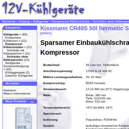
Startseite
»
Katalog
»
Kühlgeräte
»
Kompressor Kühlschränke
»
Schränke ohne Kältespei
Kissmann CR49S 50l hermetic 
Kategorien
[CR49S]
Kühlgeräte
->
(65)
Kompressor
Sparsamer Einbaukühlschra
Kühlboxen->
(22)
Kompressor
Kühlschränke
->
(21)
Schränke mit
Kompressor
Kältespeicher->
(11)
Schränke ohne
Kältespeicher
(10)
Großgeräte -
Bruttoinhalt:
50 Liter incl. Tiefkühlfach
Sonderanfertigung-
>
(20)
Anschlussspannung:
12Volt & 24 Volt DC
Kühlaggregate
(2)
Zubehör- Kühlgeräte
Mittlere Leistungsaufnahme:
35- 45 Watt
Kompressortyp:
BD35 hermetic
Hersteller
Stromverbrauch:
12-14 W/h bei 32°C Umgebungs
Kissmann
Waeco International
Maße:
Breite: 380 mm
Tiefe: 510/435 mm
Neue Produkte
Höhe: 520 mm
Temperaturbereich:
+8°C bis MAX -18°C
Speicherzeit:
.
Isolierung:
Polyurethan, FCKW-frei
System:
laufruhiger hermetischer Kompre
Kondensator (Wärmetauscher) z