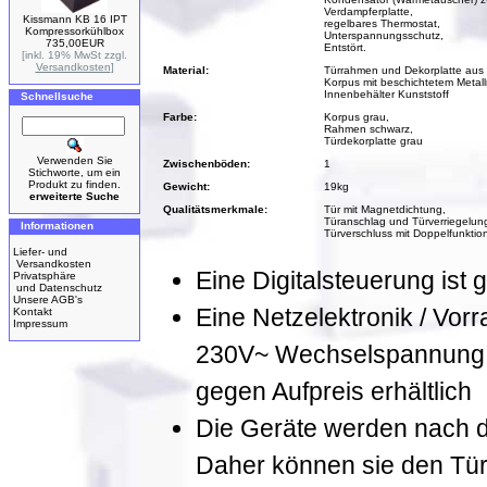
Verdampferplatte,
Kissmann KB 16 IPT
regelbares Thermostat,
Kompressorkühlbox
Unterspannungsschutz,
735,00EUR
Entstört.
[inkl. 19% MwSt zzgl.
Versandkosten
]
Material:
Türrahmen und Dekorplatte aus 
Korpus mit beschichtetem Metal
Innenbehälter Kunststoff
Schnellsuche
Farbe:
Korpus grau,
Rahmen schwarz,
Türdekorplatte grau
Verwenden Sie
Zwischenböden:
1
Stichworte, um ein
Produkt zu finden.
Gewicht:
19kg
erweiterte Suche
Qualitätsmerkmale:
Tür mit Magnetdichtung,
Türanschlag und Türverriegelung
Informationen
Türverschluss mit Doppelfunktion
Liefer- und
Versandkosten
Eine Digitalsteuerung ist g
Privatsphäre
und Datenschutz
Unsere AGB's
Eine Netzelektronik / Vorr
Kontakt
Impressum
230V~ Wechselspannung, 
gegen Aufpreis erhältlich
Die Geräte werden nach der
Daher können sie den Tür