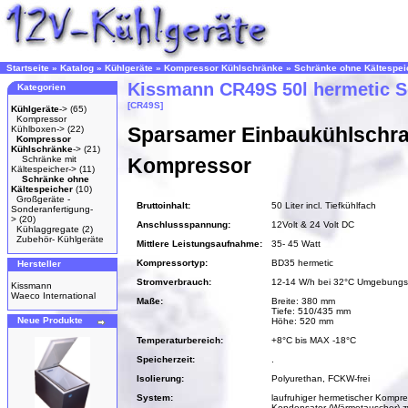
Startseite
»
Katalog
»
Kühlgeräte
»
Kompressor Kühlschränke
»
Schränke ohne Kältespei
Kissmann CR49S 50l hermetic 
Kategorien
[CR49S]
Kühlgeräte
->
(65)
Kompressor
Sparsamer Einbaukühlschra
Kühlboxen->
(22)
Kompressor
Kühlschränke
->
(21)
Schränke mit
Kompressor
Kältespeicher->
(11)
Schränke ohne
Kältespeicher
(10)
Großgeräte -
Bruttoinhalt:
50 Liter incl. Tiefkühlfach
Sonderanfertigung-
>
(20)
Anschlussspannung:
12Volt & 24 Volt DC
Kühlaggregate
(2)
Zubehör- Kühlgeräte
Mittlere Leistungsaufnahme:
35- 45 Watt
Kompressortyp:
BD35 hermetic
Hersteller
Stromverbrauch:
12-14 W/h bei 32°C Umgebungs
Kissmann
Waeco International
Maße:
Breite: 380 mm
Tiefe: 510/435 mm
Neue Produkte
Höhe: 520 mm
Temperaturbereich:
+8°C bis MAX -18°C
Speicherzeit:
.
Isolierung:
Polyurethan, FCKW-frei
System:
laufruhiger hermetischer Kompre
Kondensator (Wärmetauscher) z