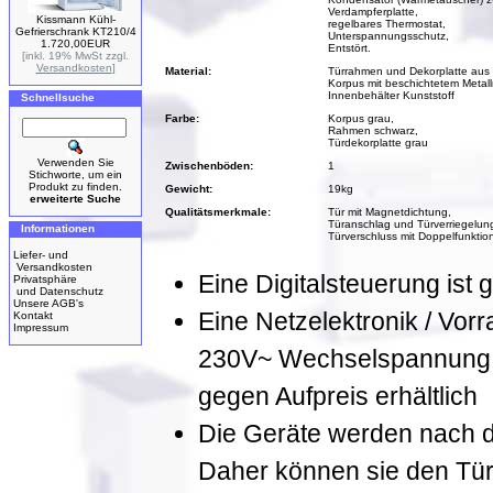
Verdampferplatte,
Kissmann Kühl-
regelbares Thermostat,
Gefrierschrank KT210/4
Unterspannungsschutz,
1.720,00EUR
Entstört.
[inkl. 19% MwSt zzgl.
Versandkosten
]
Material:
Türrahmen und Dekorplatte aus 
Korpus mit beschichtetem Metal
Innenbehälter Kunststoff
Schnellsuche
Farbe:
Korpus grau,
Rahmen schwarz,
Türdekorplatte grau
Verwenden Sie
Zwischenböden:
1
Stichworte, um ein
Produkt zu finden.
Gewicht:
19kg
erweiterte Suche
Qualitätsmerkmale:
Tür mit Magnetdichtung,
Türanschlag und Türverriegelung
Informationen
Türverschluss mit Doppelfunktion
Liefer- und
Versandkosten
Eine Digitalsteuerung ist g
Privatsphäre
und Datenschutz
Unsere AGB's
Eine Netzelektronik / Vorr
Kontakt
Impressum
230V~ Wechselspannung, 
gegen Aufpreis erhältlich
Die Geräte werden nach der
Daher können sie den Tür