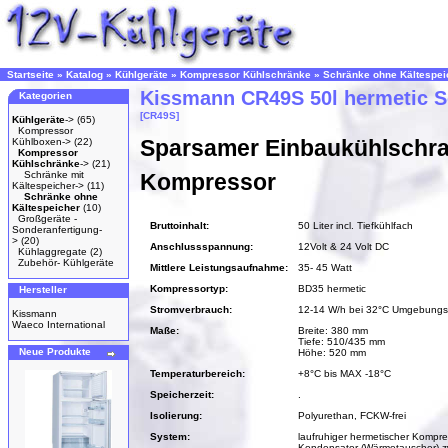
Startseite
»
Katalog
»
Kühlgeräte
»
Kompressor Kühlschränke
»
Schränke ohne Kältespei
Kissmann CR49S 50l hermetic 
Kategorien
[CR49S]
Kühlgeräte
->
(65)
Kompressor
Sparsamer Einbaukühlschra
Kühlboxen->
(22)
Kompressor
Kühlschränke
->
(21)
Schränke mit
Kompressor
Kältespeicher->
(11)
Schränke ohne
Kältespeicher
(10)
Großgeräte -
Bruttoinhalt:
50 Liter incl. Tiefkühlfach
Sonderanfertigung-
>
(20)
Anschlussspannung:
12Volt & 24 Volt DC
Kühlaggregate
(2)
Zubehör- Kühlgeräte
Mittlere Leistungsaufnahme:
35- 45 Watt
Kompressortyp:
BD35 hermetic
Hersteller
Stromverbrauch:
12-14 W/h bei 32°C Umgebungs
Kissmann
Waeco International
Maße:
Breite: 380 mm
Tiefe: 510/435 mm
Neue Produkte
Höhe: 520 mm
Temperaturbereich:
+8°C bis MAX -18°C
Speicherzeit:
.
Isolierung:
Polyurethan, FCKW-frei
System:
laufruhiger hermetischer Kompre
Kondensator (Wärmetauscher) z