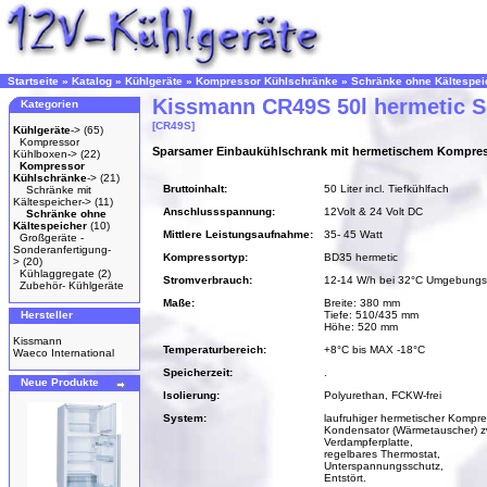
Startseite
»
Katalog
»
Kühlgeräte
»
Kompressor Kühlschränke
»
Schränke ohne Kältespei
Kissmann CR49S 50l hermetic 
Kategorien
[CR49S]
Kühlgeräte
->
(65)
Kompressor
Sparsamer Einbaukühlschrank mit hermetischem Kompre
Kühlboxen->
(22)
Kompressor
Kühlschränke
->
(21)
Bruttoinhalt:
50 Liter incl. Tiefkühlfach
Schränke mit
Kältespeicher->
(11)
Anschlussspannung:
12Volt & 24 Volt DC
Schränke ohne
Kältespeicher
(10)
Mittlere Leistungsaufnahme:
35- 45 Watt
Großgeräte -
Sonderanfertigung-
Kompressortyp:
BD35 hermetic
>
(20)
Kühlaggregate
(2)
Stromverbrauch:
12-14 W/h bei 32°C Umgebungs
Zubehör- Kühlgeräte
Maße:
Breite: 380 mm
Hersteller
Tiefe: 510/435 mm
Höhe: 520 mm
Kissmann
Temperaturbereich:
+8°C bis MAX -18°C
Waeco International
Speicherzeit:
.
Neue Produkte
Isolierung:
Polyurethan, FCKW-frei
System:
laufruhiger hermetischer Kompre
Kondensator (Wärmetauscher) z
Verdampferplatte,
regelbares Thermostat,
Unterspannungsschutz,
Entstört.