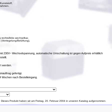
Kunststoff,
lrahmen,
 rechts/links wechselbar,
 (Verriegelung/Belüftung),
b mit 230V~ Wechselspannung, automatische Umschaltung ist gegen Aufpreis erhältlich
tellt.
rt werden.
auftrag gefertigt.
2-4 Wochen nach Bestelleingang.
Dieses Produkt haben wir am Freitag, 20. Februar 2004 in unseren Katalog aufgenommen.