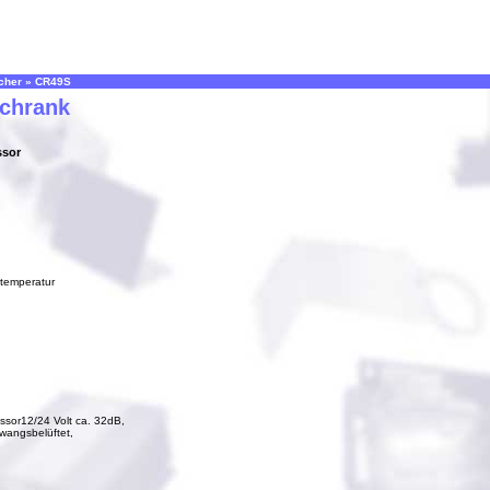
cher
»
CR49S
Schrank
ssor
temperatur
ssor12/24 Volt ca. 32dB,
wangsbelüftet,