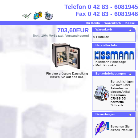
Telefon 0 42 83 - 6081945
Fax 0 42 83 - 6081946
Ihr Konto
|
Warenkorb
|
Kasse
703,60EUR
Warenkorb
[inkl. 19% MwSt zzgl.
Versandkosten
]
0 Produkte
Hersteller Info
-
Kissmann Homepage
-
Mehr Produkte
Für eine grössere Darstellung
Benachrichtigungen
klicken Sie auf das Bild.
Benachrichtigen
Sie mich über
Aktuelles zu
diesem Artikel
Kissmann
CR49S 50l
hermetic
Schrank
Bewertungen
Bewerten Sie
dieses Produkt!