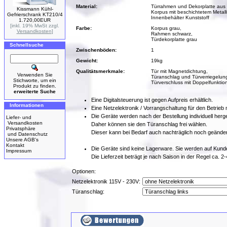
Material:
Türrahmen und Dekorplatte aus 
Kissmann Kühl-
Korpus mit beschichtetem Metal
Gefrierschrank KT210/4
Innenbehälter Kunststoff
1.720,00EUR
[inkl. 19% MwSt zzgl.
Farbe:
Korpus grau,
Versandkosten
]
Rahmen schwarz,
Türdekorplatte grau
Schnellsuche
Zwischenböden:
1
Gewicht:
19kg
Qualitätsmerkmale:
Tür mit Magnetdichtung,
Verwenden Sie
Türanschlag und Türverriegelung
Stichworte, um ein
Türverschluss mit Doppelfunktion
Produkt zu finden.
erweiterte Suche
Eine Digitalsteuerung ist gegen Aufpreis erhältlich.
Informationen
Eine Netzelektronik / Vorrangschaltung für den Betrie
Die Geräte werden nach der Bestellung individuell herges
Liefer- und
Versandkosten
Daher können sie den Türanschlag frei wählen.
Privatsphäre
Dieser kann bei Bedarf auch nachträglich noch geände
und Datenschutz
Unsere AGB's
Kontakt
Die Geräte sind keine Lagerware. Sie werden auf Kunden
Impressum
Die Lieferzeit beträgt je nach Saison in der Regel ca. 
Optionen:
Netzelektronik 115V - 230V:
Türanschlag: