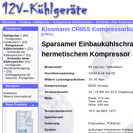
Startseite
»
Katalog
»
Kühlgeräte
»
Kompressor Kühlschränke
»
Schränke ohne Kältespei
Kissmann CR85S Kompressorkü
Kategorien
[CR85S]
Kühlgeräte
->
(65)
Kompressor
Sparsamer Einbaukühlschra
Kühlboxen->
(22)
Kompressor
Kühlschränke
->
(21)
Schränke mit
hermetischem Kompressor
Kältespeicher->
(11)
Schränke ohne
Kältespeicher
(10)
Großgeräte -
Bruttoinhalt:
85 Liter incl. Tiefkühlfach
Sonderanfertigung-
>
(20)
Anschlussspannung:
12Volt & 24 Volt DC
Kühlaggregate
(2)
Zubehör- Kühlgeräte
Mittlere Leistungsaufnahme:
35- 45 Watt
Kompressortyp:
BD35 hermetic
Hersteller
Stromverbrauch:
14 - 16 W/h bei 32°C Umgebung
Kissmann
Waeco International
Maße:
Breite: 475 mm
Tiefe: 545 mm
Neue Produkte
Höhe: 640 mm
Temperaturbereich:
+8°C bis MAX -18°C
Speicherzeit:
.
Isolierung:
Polyurethan, FCKW-frei
System:
laufruhiger hermetischer Kompre
Kondensator (Wärmetauscher) z