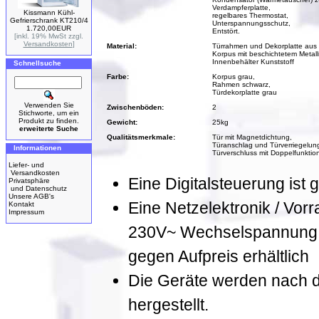
Verdampferplatte,
Kissmann Kühl-
regelbares Thermostat,
Gefrierschrank KT210/4
Unterspannungsschutz,
1.720,00EUR
Entstört.
[inkl. 19% MwSt zzgl.
Versandkosten
]
Material:
Türrahmen und Dekorplatte aus 
Korpus mit beschichtetem Metal
Innenbehälter Kunststoff
Schnellsuche
Farbe:
Korpus grau,
Rahmen schwarz,
Türdekorplatte grau
Verwenden Sie
Zwischenböden:
2
Stichworte, um ein
Produkt zu finden.
Gewicht:
25kg
erweiterte Suche
Qualitätsmerkmale:
Tür mit Magnetdichtung,
Türanschlag und Türverriegelung
Informationen
Türverschluss mit Doppelfunktion
Liefer- und
Versandkosten
Eine Digitalsteuerung ist g
Privatsphäre
und Datenschutz
Unsere AGB's
Eine Netzelektronik / Vorr
Kontakt
Impressum
230V~ Wechselspannung, 
gegen Aufpreis erhältlich
Die Geräte werden nach de
hergestellt.